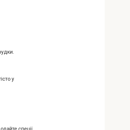
рудки.
істо у
одайте спеції