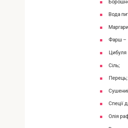
Борошно
Вода пит
Маргари
Фарш – 
Цибуля –
Сіль;
Перець;
Сушений
Спеції 
Олія ра