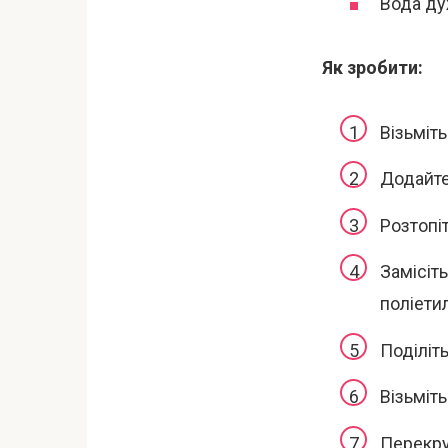
Вода ду
Як зробити:
Візьміть
Додайте
Розтопіт
Замісіть
поліети
Поділіть
Візьміт
Перекру