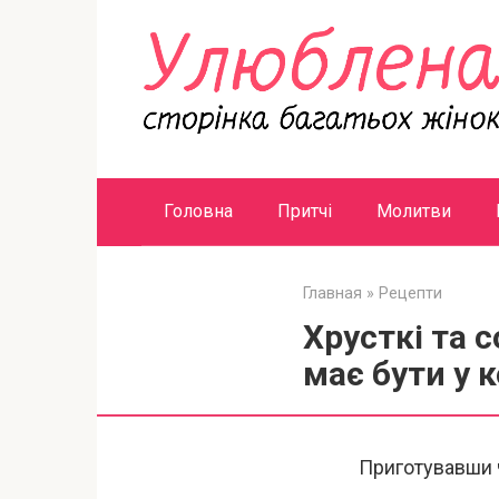
Перейти
к
контенту
Головна
Притчі
Молитви
Главная
»
Рецепти
Хрусткі та 
має бути у 
Приготувавши ч