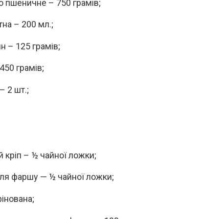
 пшеничне – 750 грамів;
на – 200 мл.;
н – 125 грамів;
450 грамів;
 2 шт.;
 кріп – ½ чайної ложки;
для фаршу — ½ чайної ложки;
фінована;