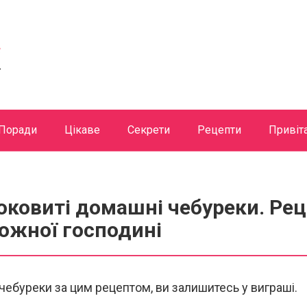
Поради
Цікаве
Секрети
Рецепти
Привіт
соковиті домашні чебуреки. Рец
кожної господині
ебуреки за цим рецептом, ви залишитесь у виграші.