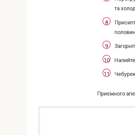
та холо
Присипт
половин
Загорні
Налийте
Чебурек
Приємного апе