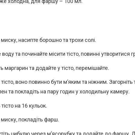
же холодна, для фаршу – 100 мл.
 миску, насипте борошно та трохи солі.
 воду та починайте місити тісто, повинні утворитися г
ь маргарин та додайте у тісто, перемішайте.
 тісто, воно повинно бути м’яким та ніжним. Загорніть т
лен та покладіть на пару годин у холодильну камеру.
 тісто на 16 кульок.
ь миску, покладіть фарш.
тіть цибулю через м’ясорубку та додайте до фаршу. Д