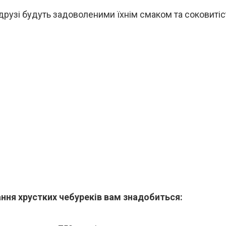
 друзі будуть задоволеними їхнім смаком та соковитіс
ння хрустких чебуреків вам знадобиться: