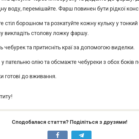
дну воду, перемішайте. Фарш повинен бути рідкої конс
е стіл борошном та розкатуйте кожну кульку у тонкий 
у викладіть столову ложку фаршу.
ть чебурек та притисніть краї за допомогою виделки.
 у пательню олію та обсмажте чебуреки з обох боків п
и готові до вживання.
титу!
Сподобалася стаття? Поділіться з друзями!