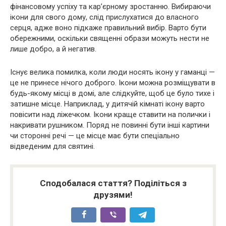
фінансовому успіху та кар’єрному зростанню. Вибираючи
ікони для свого дому, слід прислухатися до власного
серця, адже воно підкаже правильний вибір. Варто бути
обережними, оскільки священні образи можуть нести не
лише добро, а й негатив.
Існує велика помилка, коли люди носять ікону у гаманці —
це не принесе нічого доброго. Ікони можна розміщувати в
будь-якому місці в домі, але слідкуйте, щоб це було тихе і
затишне місце. Наприклад, у дитячій кімнаті ікону варто
повісити над ліжечком. Ікони краще ставити на полички і
накривати рушником. Поряд не повинні бути інші картини
чи сторонні речі — це місце має бути спеціально
відведеним для святині.
Сподобалася стаття? Поділіться з
друзями!