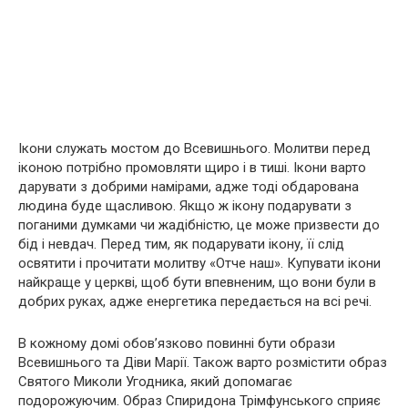
Ікони служать мостом до Всевишнього. Молитви перед
іконою потрібно промовляти щиро і в тиші. Ікони варто
дарувати з добрими намірами, адже тоді обдарована
людина буде щасливою. Якщо ж ікону подарувати з
поганими думками чи жадібністю, це може призвести до
бід і невдач. Перед тим, як подарувати ікону, її слід
освятити і прочитати молитву «Отче наш». Купувати ікони
найкраще у церкві, щоб бути впевненим, що вони були в
добрих руках, адже енергетика передається на всі речі.
В кожному домі обов’язково повинні бути образи
Всевишнього та Діви Марії. Також варто розмістити образ
Святого Миколи Угодника, який допомагає
подорожуючим. Образ Спиридона Трімфунського сприяє