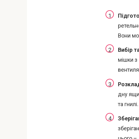
Підгото
ретельно
Вони мо
Вибір т
мішки з
вентиля
Розклад
дну ящи
та гнилі.
Зберіга
зберіга
цього – 