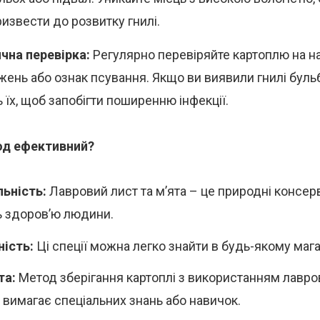
извести до розвитку гнилі.
чна перевірка:
Регулярно перевіряйте картоплю на н
ень або ознак псування. Якщо ви виявили гнилі бульб
 їх, щоб запобігти поширенню інфекції.
од ефективний?
ьність:
Лавровий лист та м’ята – це природні консерв
 здоров’ю людини.
ість:
Ці спеції можна легко знайти в будь-якому мага
та:
Метод зберігання картоплі з використанням лавров
е вимагає спеціальних знань або навичок.