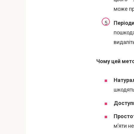
може пр
Періоди
пошкодж
видаліть
Чому цей мет
Натурал
шкодять
Доступн
Просто
м’яти н