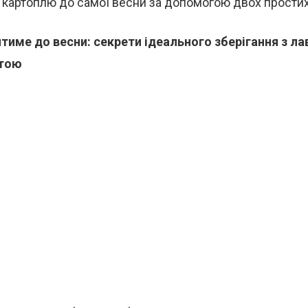
 картоплю до самої весни за допомогою двох простих 
тиме до весни: секрети ідеального зберігання з л
ятою