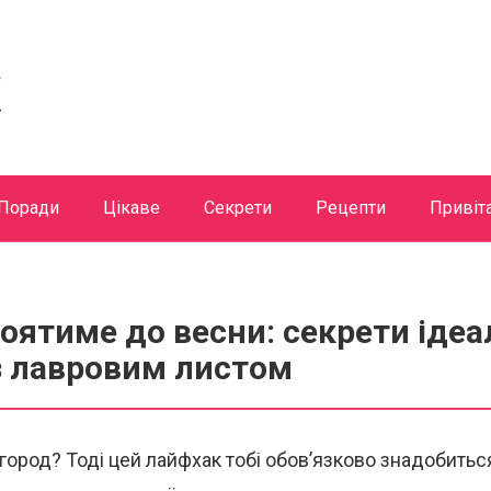
Поради
Цікаве
Секрети
Рецепти
Привіт
оятиме до весни: секрети іде
з лавровим листом
ород? Тоді цей лайфхак тобі обов’язково знадобиться