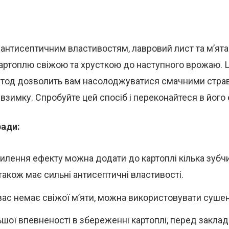
 антисептичним властивостям, лавровий лист та м’ят
артоплю свіжою та хрусткою до наступного врожаю. Ц
тод дозволить вам насолоджуватися смачними страв
ь взимку. Спробуйте цей спосіб і переконайтеся в його
ради:
илення ефекту можна додати до картоплі кілька зубчи
також має сильні антисептичні властивості.
вас немає свіжої м’яти, можна використовувати сушен
ьшої впевненості в збереженні картоплі, перед закла