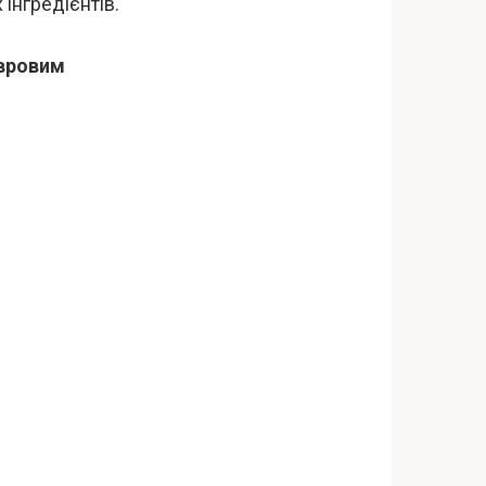
інгредієнтів.
авровим