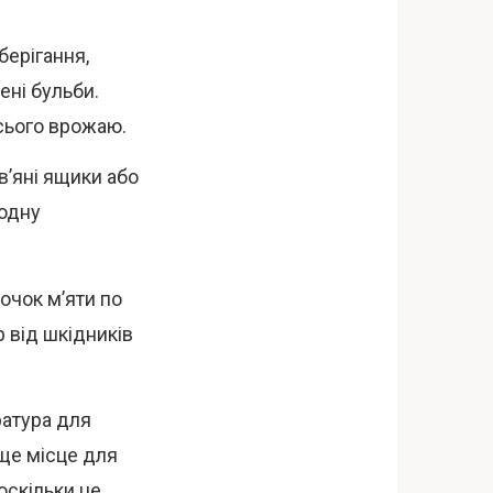
берігання,
ені бульби.
сього врожаю.
в’яні ящики або
родну
лочок м’яти по
р від шкідників
атура для
аще місце для
оскільки це