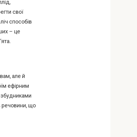
лід,
егти свої
ліч способів
ших – це
’ята.
вам, але й
оїм ефірним
и збудниками
ь речовини, що