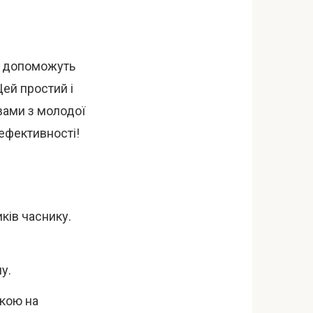
а допоможуть
ей простий і
ами з молодої
 ефективності!
ків часнику.
у.
дкою на