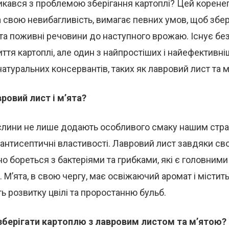
тикався з проблемою зберігання картоплі? Цей коренеп
свою невибагливість, вимагає певних умов, щоб збер
 та поживні речовини до наступного врожаю. Існує без
тя картоплі, але один з найпростіших і найефективні
атуральних консервантів, таких як лавровий лист та м
ровий лист і м’ята?
слини не лише додають особливого смаку нашим стра
антисептичні властивості. Лавровий лист завдяки св
о бореться з бактеріями та грибками, які є головним
і. М’ята, в свою чергу, має освіжаючий аромат і містит
 розвитку цвілі та проростанню бульб.
зберігати картоплю з лавровим листом та м’ятою?