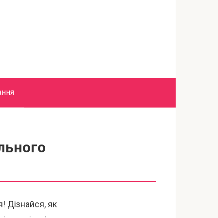
ання
ального
! Дізнайся, як