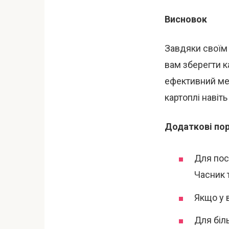
Висновок
Завдяки своїм
вам зберегти к
ефективний ме
картоплі навіт
Додаткові по
Для пос
Часник 
Якщо у 
Для біл