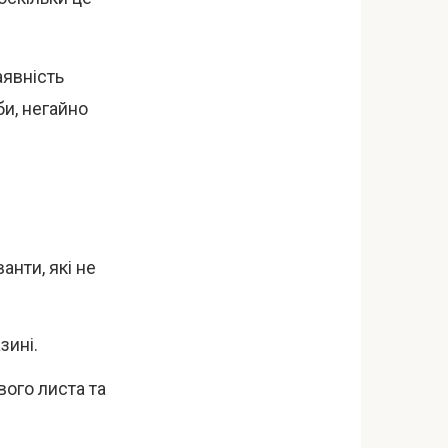
аявність
и, негайно
анти, які не
зині.
ого листа та