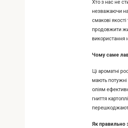
Хто з нас не с
незважаючи на 
смакові якості
продовжити жит
використання н
Чому саме лав
Ці ароматні ро
мають потужні 
оліям ефективн
гниття картопл
перешкоджають
Як правильно 