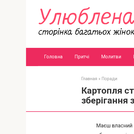
Перейти
к
контенту
Головна
Притчі
Молитви
Главная
»
Поради
Картопля ст
зберігання 
Маєш власний г