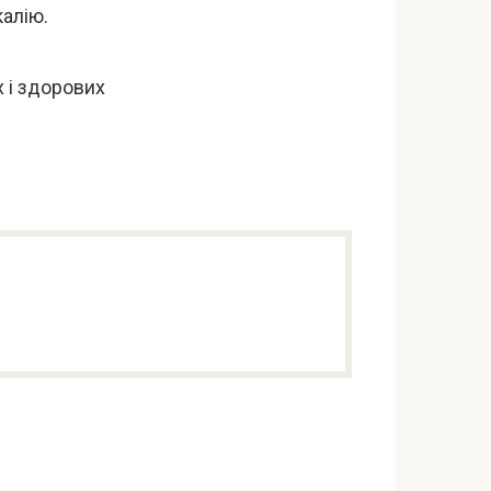
алію.
 і здорових