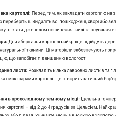
вка картоплі:
Перед тим, як закладати картоплю на з
 переберіть її. Видаліть всі пошкоджені, хворі або зел
жуть стати джерелом поширення гнилі та псування в
ари:
Для зберігання картоплі найкраще підійдуть дере
 натуральної тканини. Ці матеріали забезпечують при
цію, що запобігає підвищенню вологості.
ання листя:
Розкладіть кілька лаврових листків та гі
ка і між шарами картоплі. Це створить захисний бар’є
ння в прохолодному темному місці:
Ідеальна темпер
ння картоплі – від 2 до 4 градусів за Цельсієм. Найкр
льох або підвал. Уникайте місць з високою вологістю, 