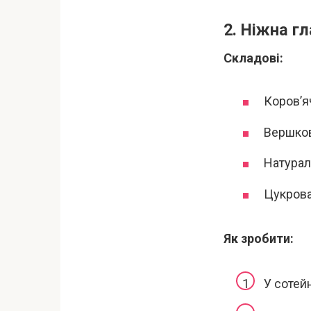
2. Ніжна гл
Складові:
Коров’я
Вершков
Натураль
Цукрова 
Як зробити:
У сотей