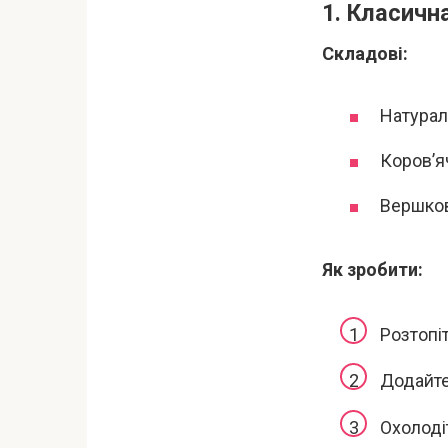
1. Класичн
Складові:
Натурал
Коров’я
Вершков
Як зробити:
Розтопі
Додайте
Охолоді