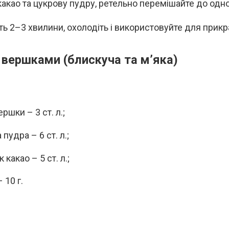
какао та цукрову пудру, ретельно перемішайте до одно
ть 2–3 хвилини, охолодіть і використовуйте для прик
із вершками (блискуча та м’яка)
ршки – 3 ст. л.;
пудра – 6 ст. л.;
какао – 5 ст. л.;
 10 г.