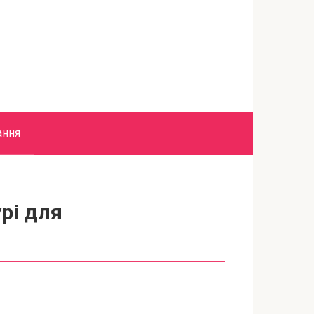
ання
рі для