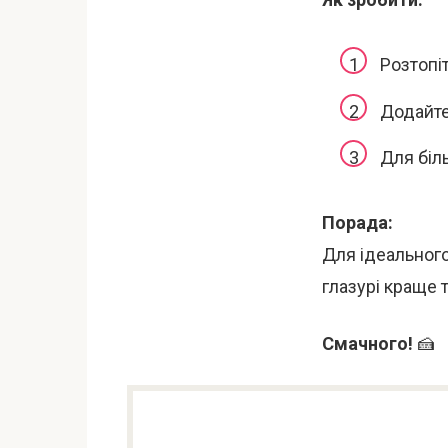
Розтопіт
Додайте
Для біл
Порада:
Для ідеальног
глазурі краще 
Смачного!
🍰