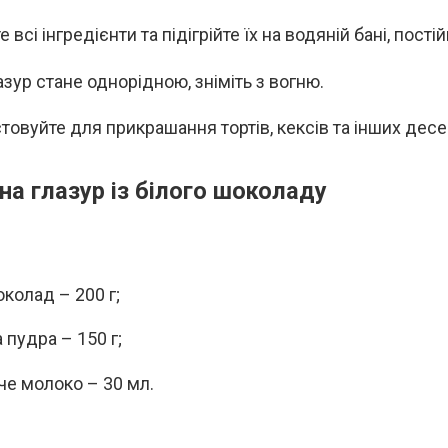
 всі інгредієнти та підігрійте їх на водяній бані, пост
азур стане однорідною, зніміть з вогню.
товуйте для прикрашання тортів, кексів та інших десер
жна глазур із білого шоколаду
околад – 200 г;
 пудра – 150 г;
че молоко – 30 мл.