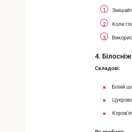
Змішайте
Коли гл
Викорис
4. Білосні
Складові:
Білий ш
Цукрова
Коров’я
Як зробити: