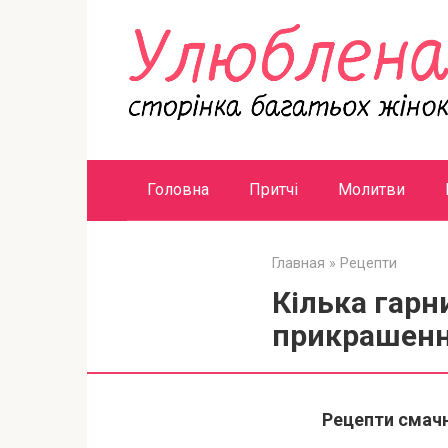
Перейти
к
контенту
Головна
Притчі
Молитви
Главная
»
Рецепти
Кілька гарн
прикрашенн
Рецепти смачн