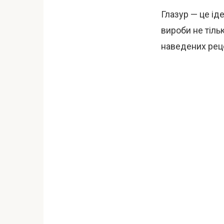
Глазур — це ід
вироби не тіль
наведених реце