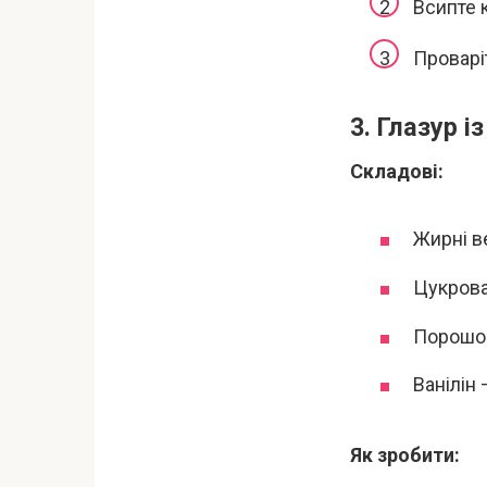
Всипте 
Проварі
3. Глазур 
Складові:
Жирні ве
Цукрова 
Порошок 
Ванілін –
Як зробити: