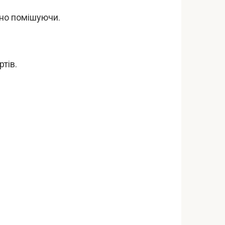
ійно помішуючи.
тів.