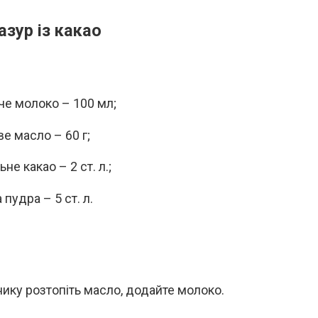
азур із какао
че молоко – 100 мл;
е масло – 60 г;
не какао – 2 ст. л.;
пудра – 5 ст. л.
нику розтопіть масло, додайте молоко.