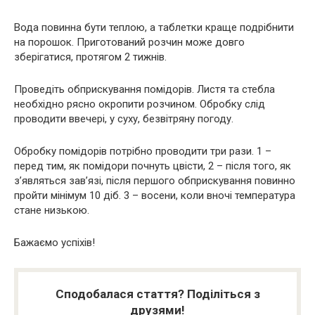
Вода повинна бути теплою, а таблетки краще подрібнити
на порошок. Приготований розчин може довго
зберігатися, протягом 2 тижнів.
Проведіть обприскування помідорів. Листя та стебла
необхідно рясно окропити розчином. Обробку слід
проводити ввечері, у суху, безвітряну погоду.
Обробку помідорів потрібно проводити три рази. 1 –
перед тим, як помідори почнуть цвісти, 2 – після того, як
з’являться зав’язі, після першого обприскування повинно
пройти мінімум 10 діб. 3 – восени, коли вночі температура
стане низькою.
Бажаємо успіхів!
Сподобалася стаття? Поділіться з
друзями!