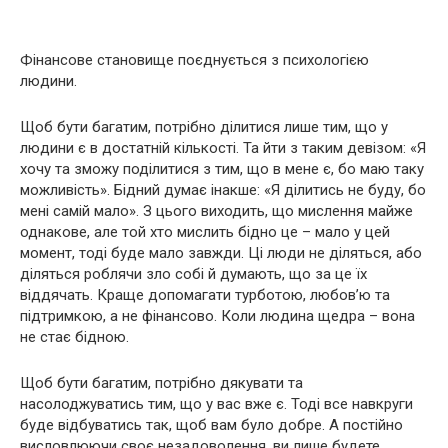
Фінансове становище поєднується з психологією
людини.
Щоб бути багатим, потрібно ділитися лише тим, що у
людини є в достатній кількості. Та йти з таким девізом: «Я
хочу та зможу поділитися з тим, що в мене є, бо маю таку
можливість». Бідний думає інакше: «Я ділитись не буду, бо
мені самій мало». З цього виходить, що мислення майже
однакове, але той хто мислить бідно це – мало у цей
момент, тоді буде мало завжди. Ці люди не діляться, або
діляться роблячи зло собі й думають, що за це їх
віддячать. Краще допомагати турботою, любов’ю та
підтримкою, а не фінансово. Коли людина щедра – вона
не стає бідною.
Щоб бути багатим, потрібно дякувати та
насолоджуватись тим, що у вас вже є. Тоді все навкруги
буде відбуватись так, щоб вам було добре. А постійно
висловлюючи своє незадоволення, ви лише будете