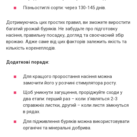
Пізньостиглі сорти: через 130-145 днів.
Дотримуючись цих простих правил, ви зможете виростити
багатий урожай буряків. Не забудьте про підготовку
насіння, правильну посадку, догляд та своєчасний збір
врожаю. Адже саме від цих факторів залежить якість та
кількість коренеплодів.
Додаткові поради:
Для кращого проростання насіння можна
замочити його у розчині стимулятора росту.
Щоб уникнути загущення, проріджуйте сходи у
два етапи: перший раз – коли з’являться 2-3
справжніх листки, другий – коли листя зімкнуться
в рядах.
Для підживлення буряків можна використовувати
органічні та мінеральні добрива.