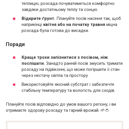
теплицю, розсада почуватиметься комфортно
завдяки достатньому теплу та сонцю.
Відкрите ґрунт.
Плануйте посів насіння так, щоб
наприкінці
квітня або на початку травня
міцна
розсада була готова до висадки.
Поради
Краще трохи запізнитися з посівом, ніж
поспішати.
Занадто ранній посів змусить тримати
розсаду на підвіконні, що може погіршити її стан
через нестачу світла та простору.
Використовуйте якісний субстрат і забезпечте
стабільну температуру та вологість для сходів.
Плануйте посів відповідно до умов вашого регіону, і ви
отримаєте здорову розсаду та гарний врожай. 🌱🍅