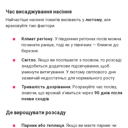
Час висаджування насіння
Найчастіше насіння томатів висівають у
лютому
, але
враховуйте такі фактори:
Клімат регіону.
У південних регіонах посів можна
починати раніше, тоді як у північних — ближче до
березня.
Світло.
Якщо ви поспішаєте з посівом, то розсаді
знадобиться додаткове підсвічування, щоб
уникнути витягування. У лютому світлового дня
зазвичай недостатньо для нормального росту.
Тривалість дозрівання.
Розрахуйте час посіву,
знаючи, що врожай з’явиться через
90 днів після
появи сходів
.
Де вирощувати розсаду
Парник або теплиця.
Якщо ви маєте парник чи