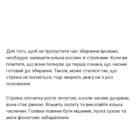
Для того, щоб не пропустити час збирання врожаю,
необхідно залишити кілька рослин зі стрілками. Коли ви
помітите, що вони лопнули, це перша ознака, що часник
готовий до збирання. Також, може статися так, що
стрілка не лопається, тоді зверніть увагу на її роз
положення.
Стрілка спочатку росте зігнутою, а коли часник дозріває,
вона стає рівною. Візьміть лопату та викопайте кілька
часничин. Голівки повинні бути міцними, луска сухою та
мати фіолетове забарвлення.