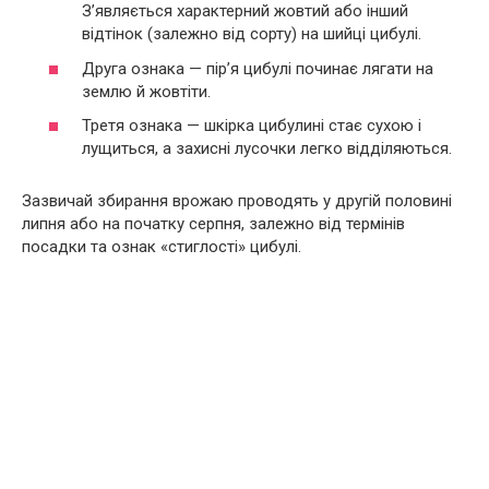
З’являється характерний жовтий або інший
відтінок (залежно від сорту) на шийці цибулі.
Друга ознака — пір’я цибулі починає лягати на
землю й жовтіти.
Третя ознака — шкірка цибулині стає сухою і
лущиться, а захисні лусочки легко відділяються.
Зазвичай збирання врожаю проводять у другій половині
липня або на початку серпня, залежно від термінів
посадки та ознак «стиглості» цибулі.