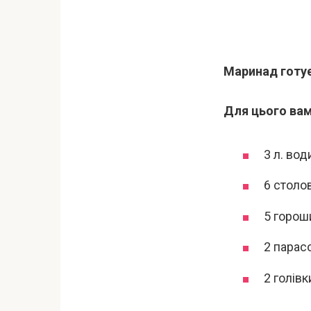
Маринад готує
Для цього вам
3 л. вод
6 столо
5 горош
2 парас
2 голівк