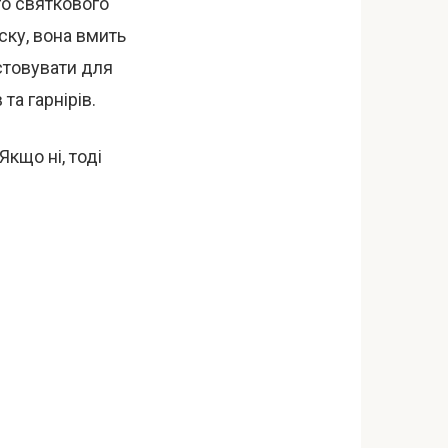
го святкового
ску, вона вмить
стовувати для
та гарнірів.
кщо ні, тоді