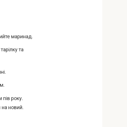
лийте маринад.
тарілку та
ні.
м.
 пів року.
 на новий.