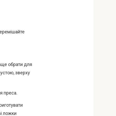
 перемішайте
аще обрати для
пустою, зверху
я преса.
приготувати
ві ложки