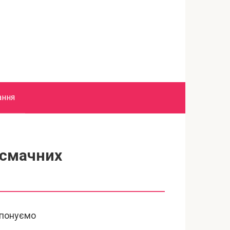
ання
 смачних
ропонуємо