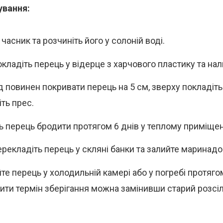
ування:
часник та розчиніть його у солоній воді.
окладіть перець у відерце з харчового пластику та на
 повинен покривати перець на 5 см, зверху покладіть 
ть прес.
ь перець бродити протягом 6 днів у теплому приміщен
ерекладіть перець у скляні банки та залийте маринадо
те перець у холодильній камері або у погребі протягом
ти термін зберігання можна замінивши старий розсіл