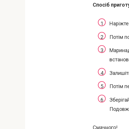
Спосіб пригот
Наріжте 
Потім п
Маринад
встанові
Залишіт
Потім п
Зберігай
Подовжи
Смачного!