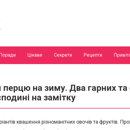
Поради
Цікаве
Секрети
Рецепти
Привіт
 перцю на зиму. Два гарних та
сподині на замітку
аріантів квашення різноманітних овочів та фруктів. П