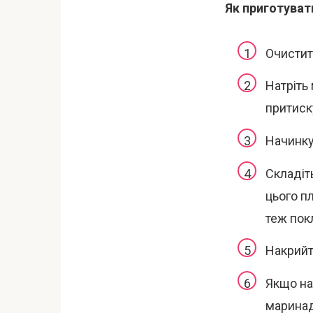
Як приготуват
Очистит
Натріть
притиск
Начинку 
Складіт
цього п
теж пок
Накрийт
Якщо нас
маринад