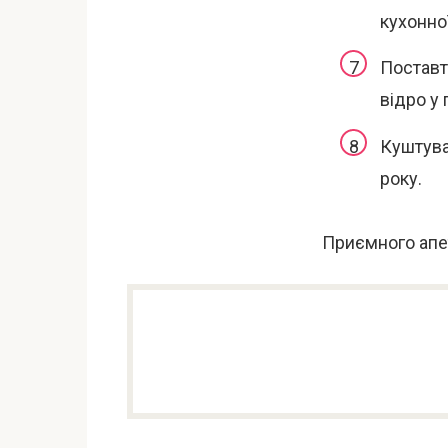
кухонної
Поставт
відро у 
Куштува
року.
Приємного апе