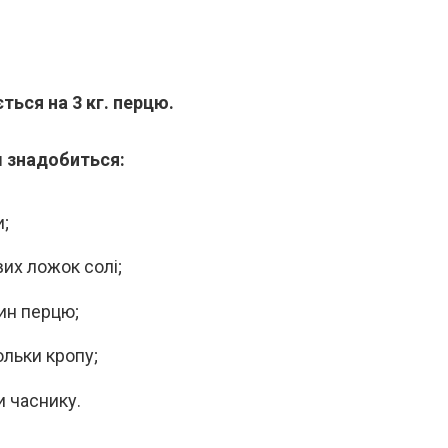
ться на 3 кг. перцю.
 знадобиться:
и;
вих ложок солі;
ин перцю;
ольки кропу;
и часнику.