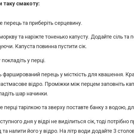
и таку смакоту:
е перець та приберіть серцевину.
 моркву та наріжте тоненько капусту. Додайте сіль та
уючи. Капуста повинна пустити сік.
покладіть у перці.
ь фарширований перець у місткість для квашення. Кр
ластмасове відро. Проміжки між перцем заповніть ка
ладіть шар начинки.
е перці тарілкою та зверху поставте банку з водою, дл
тупного дня у відрі не виділиться сік, тоді потрібно 
 та налити його у відро. На літр води додайте 3 столо