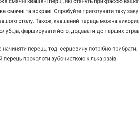
же смачні квашені перці, які стануть прикрасою вашо
же смачні та яскраві. Спробуйте приготувати таку заку
 вашого столу. Також, квашений перець можна викори
олубців, фарширувати його, додавати до перших страв 
 начиняти перець, тоді серцевину потрібно прибрати. Я
й перець проколоти зубочисткою кілька разів.