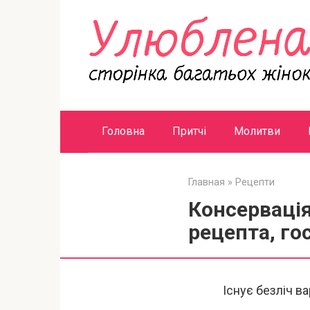
Перейти
к
контенту
Головна
Притчі
Молитви
Главная
»
Рецепти
Консервація
рецепта, го
Існує безліч в