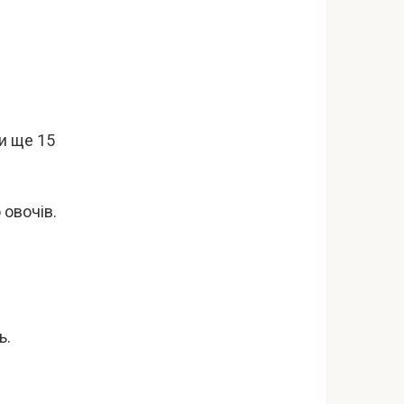
и ще 15
 овочів.
ь.