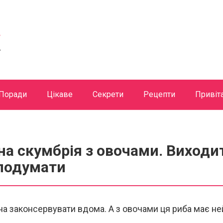
Поради
Цікаве
Секрети
Рецепти
Привіт
а скумбрія з овочами. Виходи
подумати
а законсервувати вдома. А з овочами ця риба має н