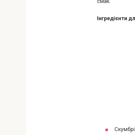
смак.
Інгредієнти д
Скумбрія