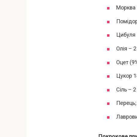
Морква –
Помідори
Цибуля –
Олія – 2
Оцет (9%)
Цукор 18
Сіль – 2 
Перець;
Лаврови
Покрокове пр