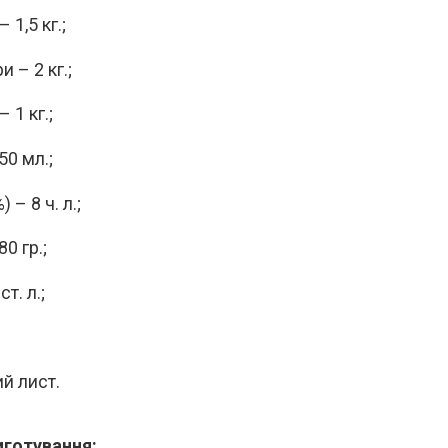
 1,5 кг.;
 – 2 кг.;
 1 кг.;
50 мл.;
 – 8 ч. л.;
0 гр.;
ст. л.;
й лист.
иготування: