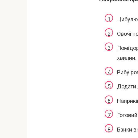
Цибулю 
Овочі по
Помідор
хвилин.
Рибу ро
Додати 
Наприкі
Готовий
Банки в