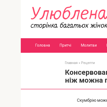
Перейти
к
контенту
Головна
Притчі
Молитви
Главная
»
Рецепти
Консервован
ніж можна 
Скумбрію можн