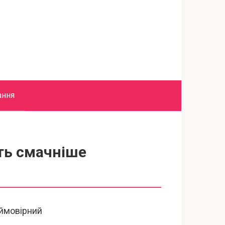
ання
ть смачніше
еймовірний