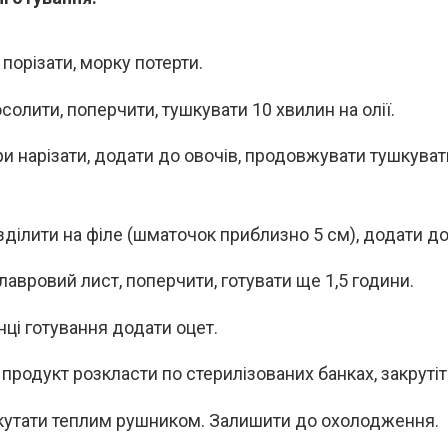
порізати, морку потерти.
солити, поперчити, тушкувати 10 хвилин на олії.
и нарізати, додати до овочів, продовжувати тушкуват
зділити на філе (шматочок приблизно 5 см), додати до
лавровий лист, поперчити, готувати ще 1,5 години.
нці готування додати оцет.
 продукт розкласти по стерилізованих банках, закрутіт
кутати теплим рушником. Залишити до охолодження.