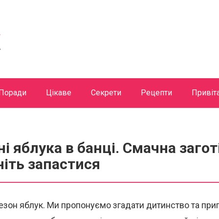
Поради
Цікаве
Секрети
Рецепти
Привіт
і яблука в банці. Смачна загот
ніть запастися
зон яблук. Ми пропонуємо згадати дитинство та при