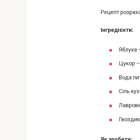
Рецепт розрахо
Інгредієнти:
Яблука –
Цукор –
Вода пит
Сіль кух
Лаврове
Гвоздик
Як зробити: