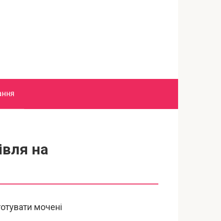
ання
івля на
готувати мочені