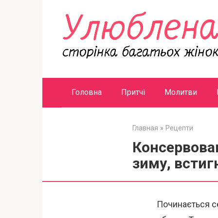
Перейти
к
контенту
Головна
Притчі
Молитви
Главная
»
Рецепти
Консервован
зиму, встиг
Починається се