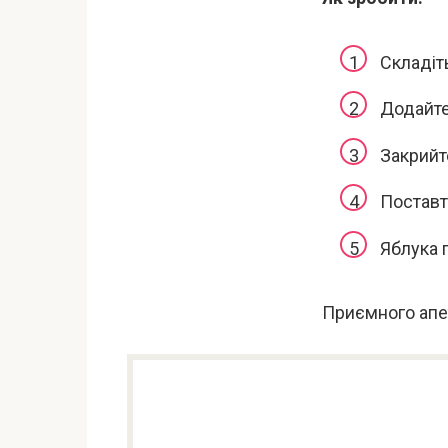
Складіть
Додайте
Закрийт
Поставте
Яблука 
Приємного апе