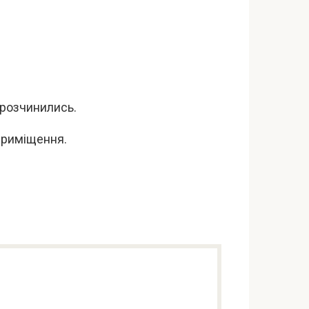
 розчинились.
 приміщення.