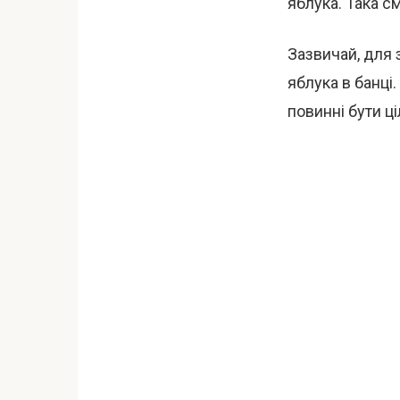
яблука. Така с
Зазвичай, для
яблука в банці
повинні бути 