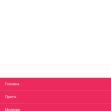
Головна
Притчі
Молитви