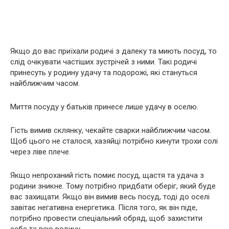
Якщо до вас приїхали родичі з далеку та миють посуд, то
слід очікувати частіших зустрічей з ними. Такі родичі
принесуть у родину удачу та подорожі, які стануться
найближчим часом.
Миття посуду у батьків принесе лише удачу в оселю.
Гість вимив склянку, чекайте сварки найближчим часом.
Щоб цього не сталося, хазяйці потрібно кинути трохи солі
через ліве плече.
Якщо непроханий гість помиє посуд, щастя та удача з
родини зникне. Тому потрібно придбати оберіг, який буде
вас захищати. Якщо він вимив весь посуд, тоді до оселі
завітає негативна енергетика. Після того, як він піде,
потрібно провести спеціальний обряд, щоб захистити
себе та всю родину.