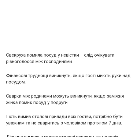
Свекруха помила посуд у невістки – слід очікувати
різноголосся між господинями.
Фінансові труднощі виникнуть, якщо гості миють руки над
посудом.
Сварки між родинами можуть виникнути, якщо заміжня
жінка помиє посуд у подруги.
Гість вимив столові прилади всіх гостей, потрібно бути
уважним та не сваритись з чоловіком протягом 7 днів.
Дівчина вимила у гостях столові прилади, то чоловік