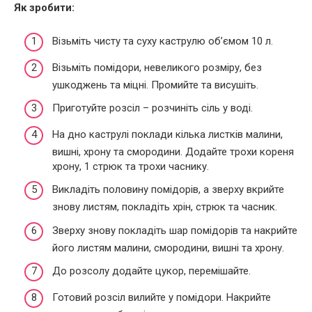
Як зробити:
Візьміть чисту та суху каструлю об’ємом 10 л.
Візьміть помідори, невеликого розміру, без
ушкоджень та міцні. Промийте та висушіть.
Приготуйте розсіл – розчиніть сіль у воді.
На дно каструлі поклади кілька листків малини,
вишні, хрону та смородини. Додайте трохи кореня
хрону, 1 стрюк та трохи часнику.
Викладіть половину помідорів, а зверху вкрийте
знову листям, покладіть хрін, стрюк та часник.
Зверху знову покладіть шар помідорів та накрийте
його листям малини, смородини, вишні та хрону.
До розсолу додайте цукор, перемішайте.
Готовий розсіл вилийте у помідори. Накрийте