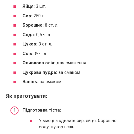
Яйця:
3 шт.
Сир:
250 г
Борошно:
8 ст. л.
Сода:
0,5 ч. л.
Цукор:
3 ст. л.
Сіль:
½ ч. л.
Оливкова олія:
для смаження
Цукрова пудра:
за смаком
Ваніль:
за смаком
Як приготувати:
Підготовка тіста:
У мисці з’єднайте сир, яйця, борошно,
соду, цукор і сіль.