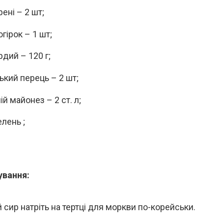
ені – 2 шт;
гірок – 1 шт;
рдий – 120 г;
ький перець – 2 шт;
й майонез – 2 ст. л;
лень ;
ування:
 сир натріть на тертці для моркви по-корейськи.