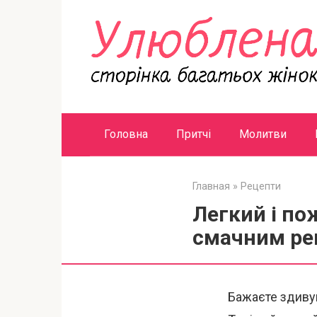
Перейти
к
контенту
Головна
Притчі
Молитви
Главная
»
Рецепти
Легкий і по
смачним ре
Бажаєте здивув