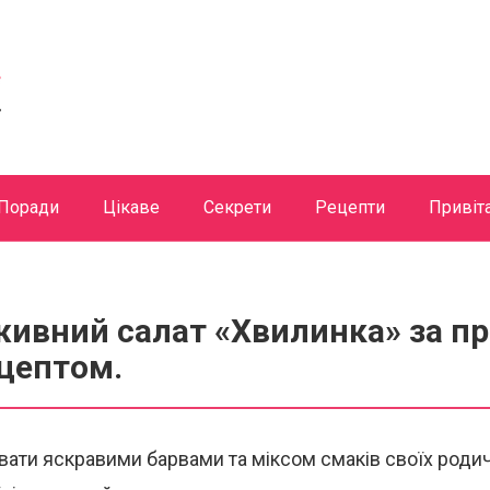
Поради
Цікаве
Секрети
Рецепти
Привіт
живний салат «Хвилинка» за п
цептом.
ати яскравими барвами та міксом смаків своїх родичі