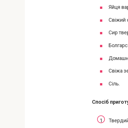
Яйця вар
Свіжий о
Сир тве
Болгарс
Домашні
Свіжа зе
Сіль.
Спосіб пригот
Твердий