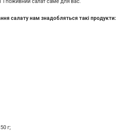
й і поживний салат саме для вас.
ння салату нам знадобляться такі продукти:
50 г;