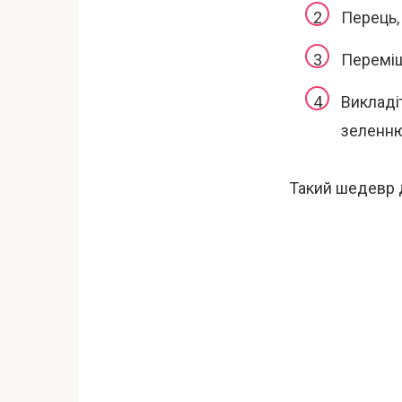
Перець,
Переміша
Викладі
зеленню
Такий шедевр 