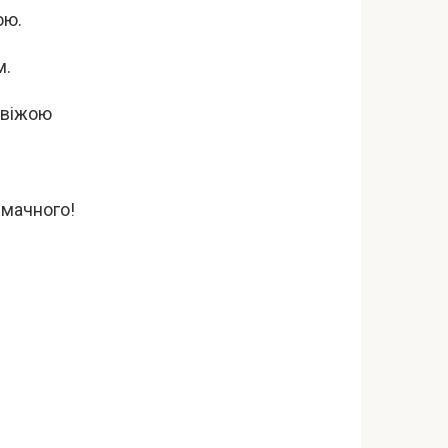
ою.
м.
свіжою
Смачного!