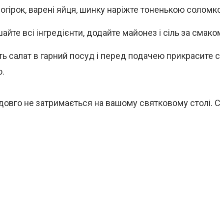
 огірок, варені яйця, шинку наріжте тоненькою соломк
йте всі інгредієнти, додайте майонез і сіль за смако
ть салат в гарний посуд і перед подачею прикрасите 
.
довго не затримається на вашому святковому столі. 