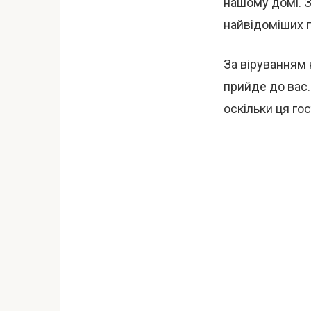
нашому домі. З
найвідоміших п
За віруванням 
прийде до вас.
оскільки ця го