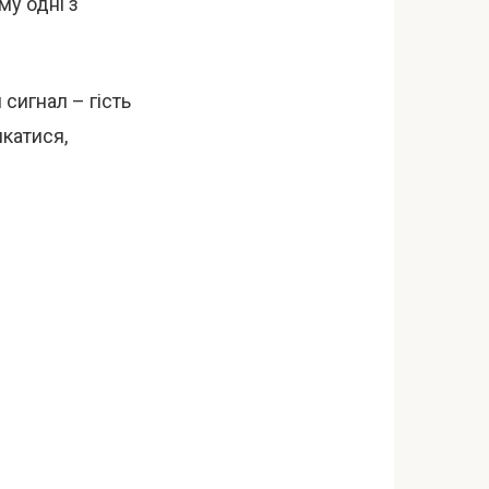
му одні з
сигнал – гість
якатися,