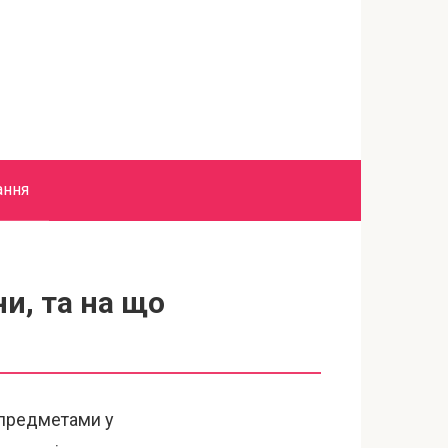
ання
и, та на що
и предметами у