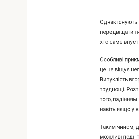
Однак існують 
передвіщати і 
хто саме впуст
Особливі прикм
це не віщує не
Випуклість вго
труднощі. Розт
того, падінням
навіть якщо у в
Таким чином, д
можливі події т