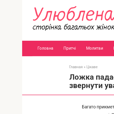
Перейти
к
контенту
Головна
Притчі
Молитви
Главная
»
Цікаве
Ложка падає
звернути ув
Багато прикмет