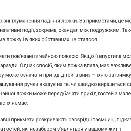
різні тлумачення падіння ложки. За прикметами, це 
негативні події, зокрема, скандал між подружжям. Та
ив ложку і в яких обставинах це сталося.
ети пов’язані із чайною ложкою. Якщо її впустила мо
гаразди. Однак спосіб, яким ложка впала, має важлив
ру може означати приїзд дітей, а вниз – їхню затримк
ашування ручки вказує на те, чи швидко вирішиться си
 чайної ложки може передбачати прихід гостей з мал
ас їх немає.
авні прикмети розкривають своєрідні таємниці, підк
а гостей, які незабаром з’являться у вашому житті.