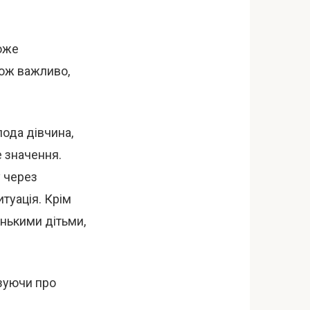
може
кож важливо,
лода дівчина,
е значення.
у через
туація. Крім
енькими дітьми,
азуючи про