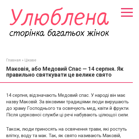
Перейти
к
контенту
Главная
»
Цікаве
Маковія, або Медовий Спас — 14 серпня. Як
правильно святкувати це велике свято
14 серпня, відзначають Медовий спас. У народі він має
назву Маковій. За віковими традиціями люди вирушають
до храму Господнього та освячують мед, квіти й фрукти.
Після церковної служби ці речі набувають цілющої сили.
Також, люди приносять на освячення трави, які ростуть
влітку, воду та мак. Так, як свято називають Маковій,