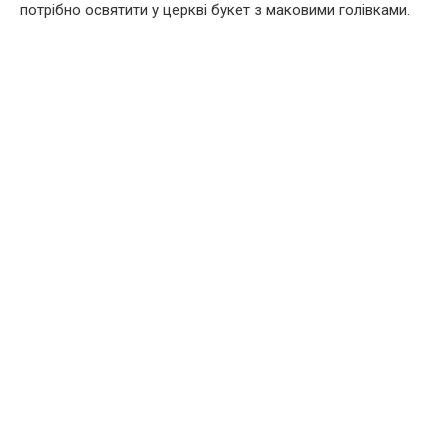
потрібно освятити у церкві букет з маковими голівками.