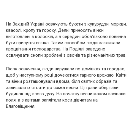
На Західній Україні освячують букети з кукурудзи, моркви,
квасолі, кропу та гороху. Деякі приносять вінки
виготовлені з колосків, а в середині обов’язково повинна
бути присутня свічка. Таким способом люди закликали
процвітання господарства. На Поділлі заведено
освячувати снопи зроблені з овочів та різноманітних трав.
Після освячення, люди вирушали по домівках та городах,
щоб у наступному році дочекатися гарного врожаю. Квіти
та вінки розташовували вдома, біля святих образів та
залишали їх стояти до самої весни. Ці трави оберігали
будинок від злого духу. На початку весни маком засівали
поля, а з квітами заплітали коси дівчатам на
Благовіщення.