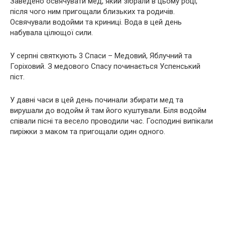
Заведено освячувати мед, який зібрали в цьому році,
після чого ним пригощали близьких та родичів.
Освячували водойми та криниці. Вода в цей день
набувала цілющої сили.
У серпні святкують 3 Спаси – Медовий, Яблучний та
Горіховий. З медового Спасу починається Успенський
піст.
У давні часи в цей день починали збирати мед та
вирушали до водойм й там його куштували. Біля водойм
співали пісні та весело проводили час. Господині випікали
пиріжки з маком та пригощали один одного.