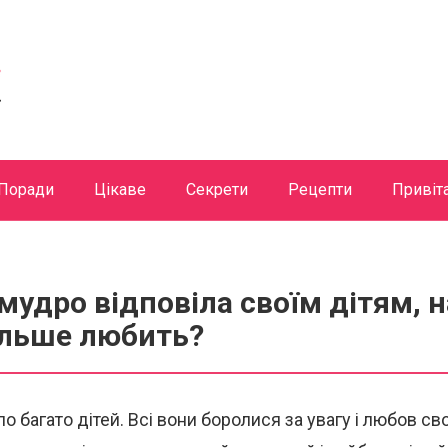
Поради
Цікаве
Секрети
Рецепти
Привіт
удро відповіла своїм дітям, 
ільше любить?
уло багато дітей. Всі вони боролися за увагу і любов сво