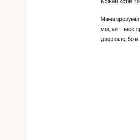
Кожен хотів по
Мама зрозуміла
мої, ви – моє 
дзеркало, бо в