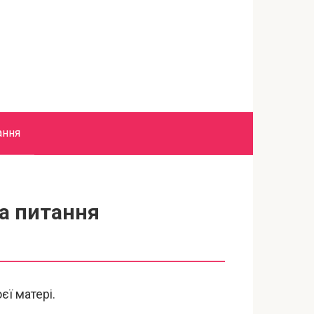
ання
на питання
єї матері.