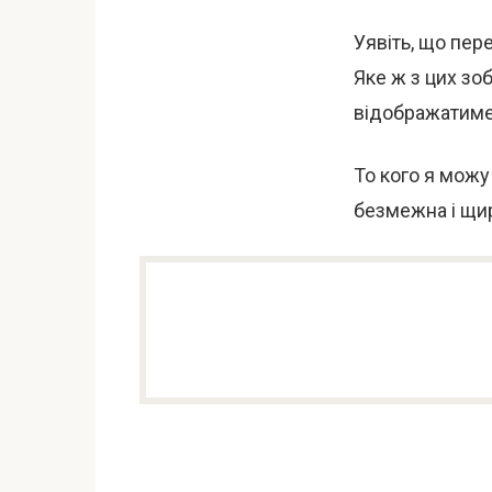
Уявіть, що пер
Яке ж з цих зо
відображатиме
То кого я можу
безмежна і щир