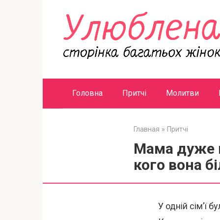
Перейти
к
контенту
Головна
Притчі
Молитви
Главная
»
Притчі
Мама дуже м
кого вона б
У одній сім’ї б