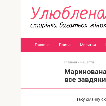
Перейти
к
контенту
Головна
Притчі
Молитви
Главная
»
Рецепти
Маринована 
все завдяк
Таку смачну ск