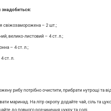
 знадобиться:
я свіжозаморожена – 2 шт.;
ий, велико-листовий – 4 ст. л.;
онна – 4 ст. л.;
4 ст. л.
жену рибу потрібно очистити, прибрати нутрощі та від
ати маринад. На літр окропу додайте чай, сіль та цуко
айте до повного розчинення цукру та солі.