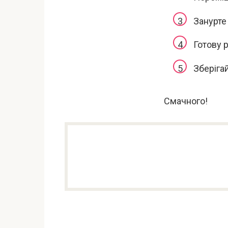
Занурте
Готову 
Зберіга
Смачного!