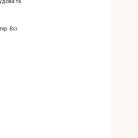
удова та
ір. Всі