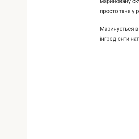
мариновану ску
просто тане у р
Маринується во
інгредієнти на