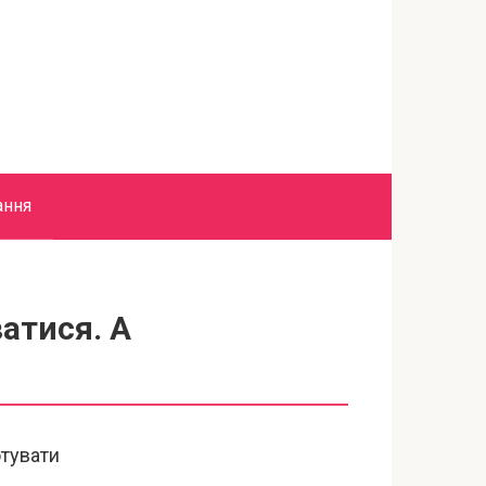
ання
атися. А
отувати