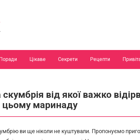
Поради
Цікаве
Секрети
Рецепти
Привіт
скумбрія від якої важко відірв
и цьому маринаду
умбрію ви ще ніколи не куштували. Пропонуємо приг