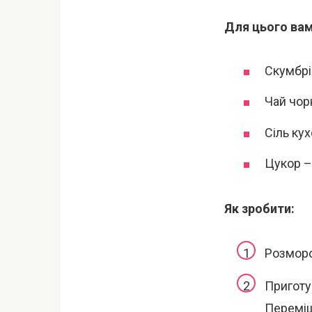
Для цього вам
Скумбрі
Чай чорн
Сіль кух
Цукор – 
Як зробити:
Розморо
Приготув
Переміш