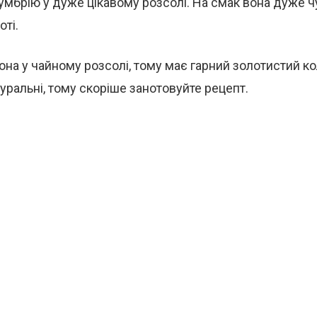
мбрію у дуже цікавому розсолі. На смак вона дуже ч
оті.
на у чайному розсолі, тому має гарний золотистий кол
туральні, тому скоріше занотовуйте рецепт.