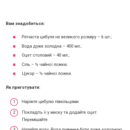
Вам знадобиться:
Ріпчаста цибуля не великого розміру – 6 шт.;
Вода дуже холодна – 400 мл.;
Оцет столовий – 40 мл.;
Сіль – ½ чайної ложки;
Цукор – ½ чайної ложки.
Як приготувати:
Наріжте цибулю півкільцями.
Покладіть її у миску та додайте оцет.
Перемішайте.
Налийте воду. Вода повинна бути дуже холодною,