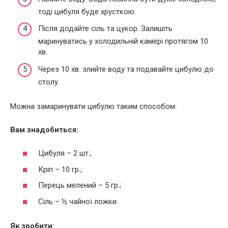
тоді цибуля буде хрусткою.
Після додайте сіль та цукор. Залишіть
маринуватись у холодильній камері протягом 10
хв.
Через 10 хв. злийте воду та подавайте цибулю до
столу.
Можна замаринувати цибулю таким способом:
Вам знадобиться:
Цибуля – 2 шт.;
Кріп – 10 гр.;
Перець мелений – 5 гр.;
Сіль – ½ чайної ложки.
Як зробити: