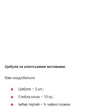
Цибуля за азіатськими мотивами.
Вам знадобиться:
Цибуля – 2 шт.;
Стебла кінзи – 10 гр.;
Імбир тертий – ½ чайної ложки;