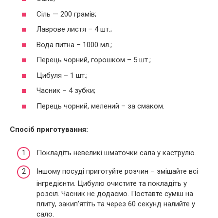
Сіль — 200 грамів;
Лаврове листя – 4 шт.;
Вода питна – 1000 мл.;
Перець чорний, горошком – 5 шт.;
Цибуля – 1 шт.;
Часник – 4 зубки;
Перець чорний, мелений – за смаком.
Спосіб приготування:
Покладіть невеликі шматочки сала у каструлю.
Іншому посуді приготуйте розчин – змішайте всі
інгредієнти. Цибулю очистите та покладіть у
розсіл. Часник не додаємо. Поставте суміш на
плиту, закип’ятіть та через 60 секунд налийте у
сало.