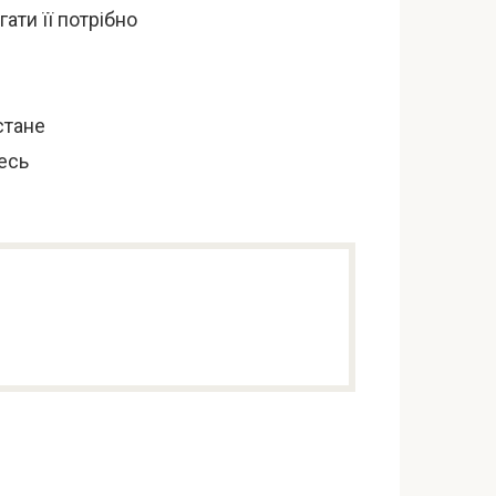
ати її потрібно
стане
есь