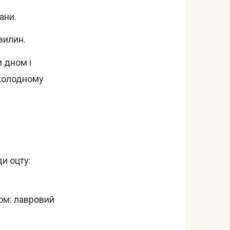
ани.
вилин.
и дном і
охолодному
и оцту:
ом: лавровий