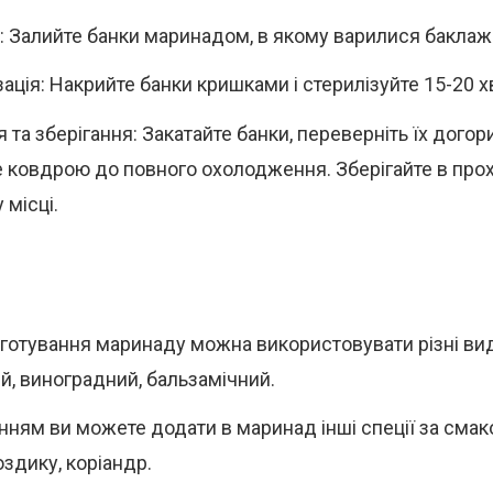
: Залийте банки маринадом, в якому варилися баклаж
зація: Накрийте банки кришками і стерилізуйте 15-20 х
 та зберігання: Закатайте банки, переверніть їх догор
е ковдрою до повного охолодження. Зберігайте в пр
 місці.
готування маринаду можна використовувати різні вид
й, виноградний, бальзамічний.
нням ви можете додати в маринад інші спеції за смак
оздику, коріандр.