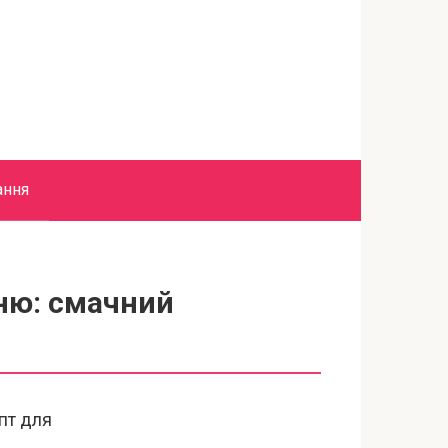
ання
ню: смачний
епт для