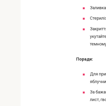
Заливка
Стерилі
Закриття
укутайт
темному
Поради:
Для при
яблучни
За бажа
лист, гв