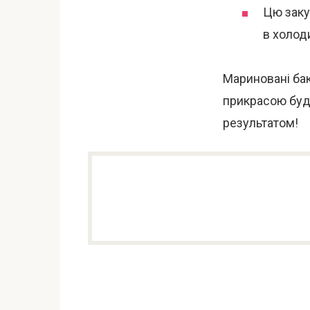
Цю закус
в холод
Мариновані бак
прикрасою будь
результатом!