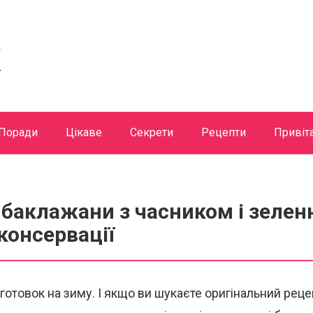
Поради
Цікаве
Секрети
Рецепти
Привіт
баклажани з часником і зелен
консервації
аготовок на зиму. І якщо ви шукаєте оригінальний рец