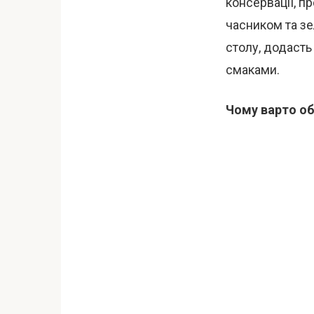
консервації, п
часником та з
столу, додасть
смаками.
Чому варто об