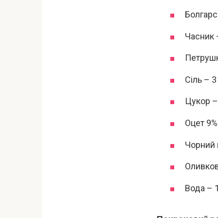
Болгарс
Часник 
Петрушк
Сіль – 3 
Цукор – 
Оцет 9%
Чорний 
Оливкова
Вода – 1