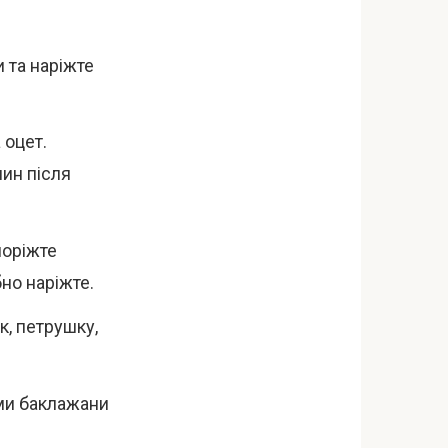
 та наріжте
 оцет.
лин після
поріжте
но наріжте.
к, петрушку,
ами баклажани