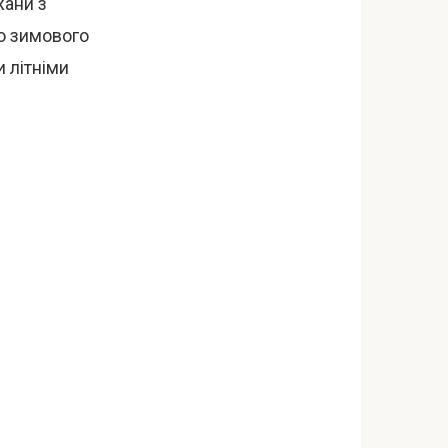
жани з
о зимового
и літніми