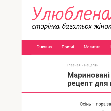
Перейти
к
контенту
Головна
Притчі
Молитви
Главная
»
Рецепти
Мариновані 
рецепт для 
Осінь – пора з