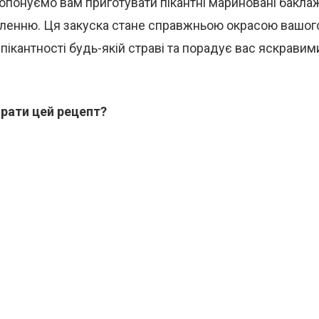
ропонуємо вам приготувати пікантні мариновані бакла
еленню. Ця закуска стане справжньою окрасою вашог
 пікантності будь-якій страві та порадує вас яскравим
рати цей рецепт?