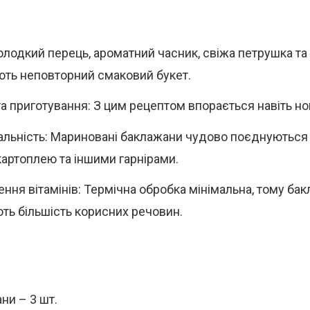
олодкий перець, ароматний часник, свіжа петрушка та п
ть неповторний смаковий букет.
а приготування: З цим рецептом впорається навіть нов
альність: Мариновані баклажани чудово поєднуються 
картоплею та іншими гарнірами.
ння вітамінів: Термічна обробка мінімальна, тому ба
ють більшість корисних речовин.
ни – 3 шт.