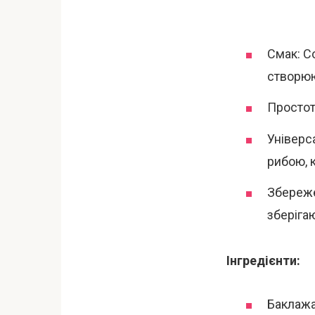
Смак: С
створюю
Простот
Універс
рибою, 
Збереже
зберіга
Інгредієнти:
Баклажа