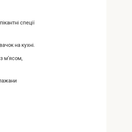
ікантні спеції
ачок на кухні.
з м’ясом,
клажани