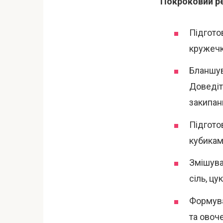
Покроковий р
Підгото
кружечк
Бланшув
Доведіт
закипан
Підготов
кубикам
Змішува
сіль, цу
Формува
та овоч