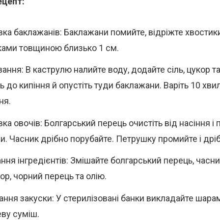
ецепт:
вка баклажанів: Баклажани помийте, відріжте хвостики
ами товщиною близько 1 см.
ання: В каструлю налийте воду, додайте сіль, цукор та
ь до кипіння й опустіть туди баклажани. Варіть 10 хви
ня.
ка овочів: Болгарський перець очистіть від насіння і 
и. Часник дрібно порубайте. Петрушку промийте і дріб
ння інгредієнтів: Змішайте болгарський перець, часни
кор, чорний перець та олію.
ння закуски: У стерилізовані банки викладайте шар
еву суміш.