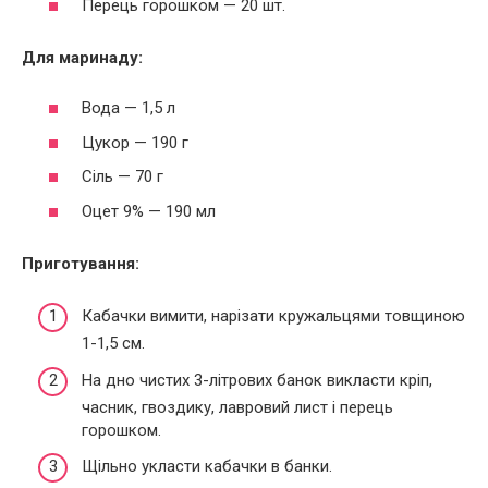
Перець горошком — 20 шт.
Для маринаду:
Вода — 1,5 л
Цукор — 190 г
Сіль — 70 г
Оцет 9% — 190 мл
Приготування:
Кабачки вимити, нарізати кружальцями товщиною
1-1,5 см.
На дно чистих 3-літрових банок викласти кріп,
часник, гвоздику, лавровий лист і перець
горошком.
Щільно укласти кабачки в банки.