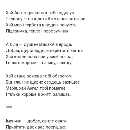
Хай Ангел три квітки тобі подарує:
Червону — на щастя й кохання нетлінне.
Хай мир і турбота в родині панують,
Підтримка, тепло і порозуміння.
А біла — душі незгасаюча врода,
Добра, щиросердя, відкритості квітка.
Хай квітне вона при усякій погоді,
І в люті морози, і в зливу, і влітку…
Хай стане рожева тобі оберегом,
Від зла, і не щирих сердець захищає.
Марія, хай Ангел тобі помагає
І тільки хороше в житті залишає.
***
Іменини — добре, світле свято.
Привітати двох вас поспішаю: