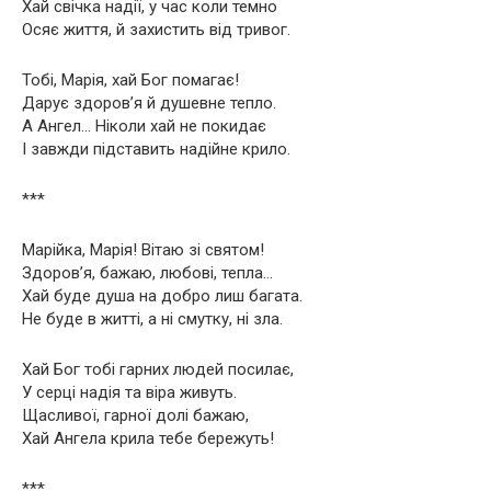
Хай свічка надії, у час коли темно
Осяє життя, й захистить від тривог.
Тобі, Марія, хай Бог помагає!
Дарує здоров’я й душевне тепло.
А Ангел… Ніколи хай не покидає
І завжди підставить надійне крило.
***
Марійка, Марія! Вітаю зі святом!
Здоров’я, бажаю, любові, тепла…
Хай буде душа на добро лиш багата.
Не буде в житті, а ні смутку, ні зла.
Хай Бог тобі гарних людей посилає,
У серці надія та віра живуть.
Щасливої, гарної долі бажаю,
Хай Ангела крила тебе бережуть!
***