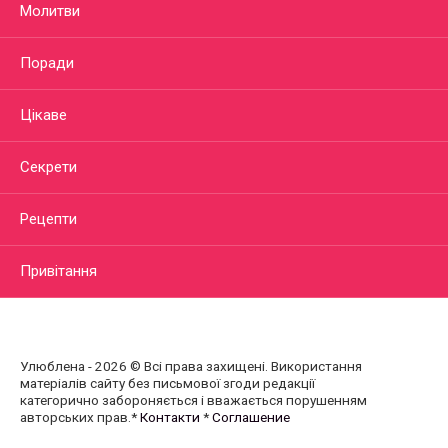
Молитви
Поради
Цікаве
Секрети
Рецепти
Привітання
Улюблена - 2026 © Всі права захищені. Використання
матеріалів сайту без письмової згоди редакції
категорично забороняється і вважається порушенням
авторських прав.*
Контакти
*
Соглашение