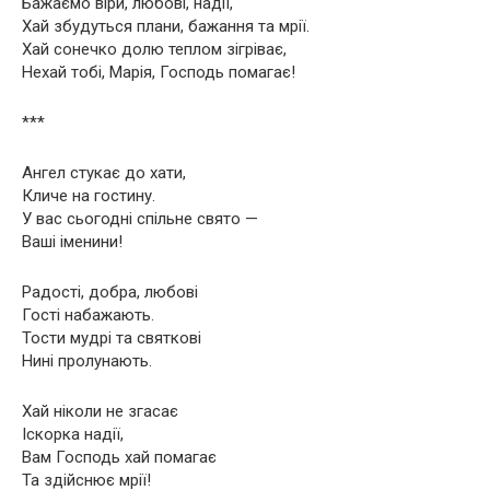
Бажаємо віри, любові, надії,
Хай збудуться плани, бажання та мрії.
Хай сонечко долю теплом зігріває,
Нехай тобі, Марія, Господь помагає!
***
Ангел стукає до хати,
Кличе на гостину.
У вас сьогодні спільне свято —
Ваші іменини!
Радості, добра, любові
Гості набажають.
Тости мудрі та святкові
Нині пролунають.
Хай ніколи не згасає
Іскорка надії,
Вам Господь хай помагає
Та здійснює мрії!