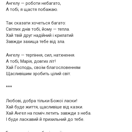
Ангелу — роботи небагато,
А тобі, я щастя побажаю.
Так сказати хочеться багато:
Світлих днів тобі, йому — тепла.
Хай твій друг надійний і крилатий
Завжди захища тебе від зла.
Ангелу — терпіння, сил, натхнення.
А тобі, Марія, довгих літ!
Хай Господь, своїм благословенням
Щасливішим зробить цілий світ.
***
Любові, добра тільки Божої ласки!
Хай буде життя, щасливіше від казки.
Хай Ангел на поміч летить завжди з неба.
І буде ласкавий й прихильний до тебе.