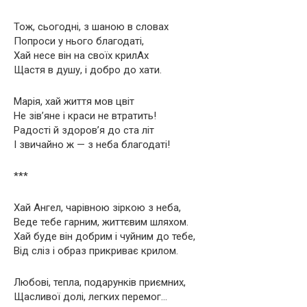
Тож, сьогодні, з шаною в словах
Попроси у нього благодаті,
Хай несе він на своїх крилАх
Щастя в душу, і добро до хати.
Марія, хай життя мов цвіт
Не зів’яне і краси не втратить!
Радості й здоров’я до ста літ
І звичайно ж — з неба благодаті!
***
Хай Ангел, чарівною зіркою з неба,
Веде тебе гарним, життєвим шляхом.
Хай буде він добрим і чуйним до тебе,
Від сліз і образ прикриває крилом.
Любові, тепла, подарунків приємних,
Щасливої долі, легких перемог…