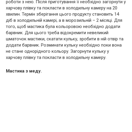
роботи з нею. Після приготування її необхідно загорнути у
харчову плівку та покласти в холодильну камеру на 20
хвилин. Термін зберігання цього продукту становить 14
діб в холодильній камері, а в морозильній – 2 місяці. Для
того, щоб мастика була кольоровою необхідно додати
барвник. Для цього треба відокремити невеликий
шматочок мастики, скатати кульку, зробити в ній отвір та
додати барвник. Розминати кульку необхідно поки вона
не стане однорідного кольору. Загорнути кульку у
харчову плівку та покласти в холодильну камеру.
Мастика з меду.