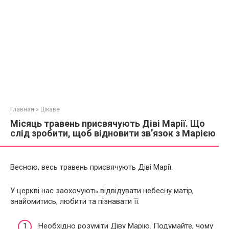
Главная
»
Цікаве
Місяць травень присвячують Діві Марії. Що
слід зробити, щоб відновити зв’язок з Марією
Весною, весь травень присвячують Діві Марії.
У церкві нас заохочують відвідувати небесну матір,
знайомитись, любити та пізнавати її.
Необхідно розуміти Діву Марію. Подумайте, чому