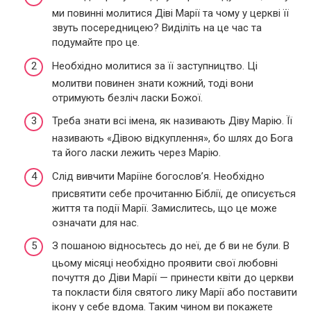
ми повинні молитися Діві Марії та чому у церкві її
звуть посередницею? Виділіть на це час та
подумайте про це.
Необхідно молитися за її заступництво. Ці
молитви повинен знати кожний, тоді вони
отримують безліч ласки Божої.
Треба знати всі імена, як називають Діву Марію. Її
називають «Дівою відкуплення», бо шлях до Бога
та його ласки лежить через Марію.
Слід вивчити Маріїне богослов’я. Необхідно
присвятити себе прочитанню Біблії, де описується
життя та події Марії. Замислитесь, що це може
означати для нас.
З пошаною відносьтесь до неї, де б ви не були. В
цьому місяці необхідно проявити свої любовні
почуття до Діви Марії — принести квіти до церкви
та покласти біля святого лику Марії або поставити
ікону у себе вдома. Таким чином ви покажете