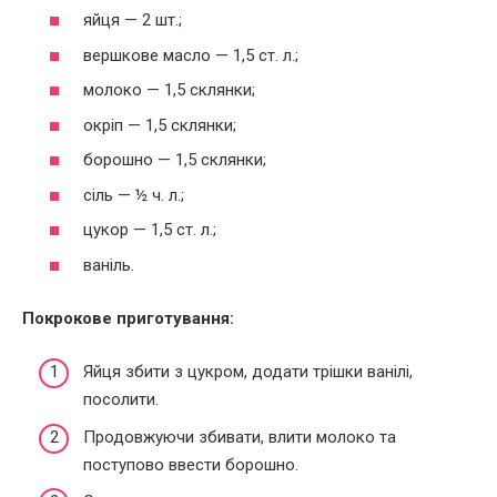
яйця — 2 шт.;
вершкове масло — 1,5 ст. л.;
молоко — 1,5 склянки;
окріп — 1,5 склянки;
борошно — 1,5 склянки;
сіль — ½ ч. л.;
цукор — 1,5 ст. л.;
ваніль.
Покрокове приготування:
Яйця збити з цукром, додати трішки ванілі,
посолити.
Продовжуючи збивати, влити молоко та
поступово ввести борошно.