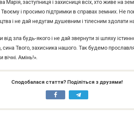
ва Марія, заступниця і захисниця всіх, хто живе на зе
Твоєму і просимо підтримки в справах земних. Не по
цтва і не дай недугам душевним і тілесним здолати н
 від зла будь-якого і не дай звернути зі шляху істинн
, сина Твого, захисника нашого. Так будемо прославл
и вічні. Амінь!».
Сподобалася стаття? Поділіться з друзями!