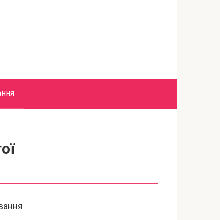
ання
ої
вання