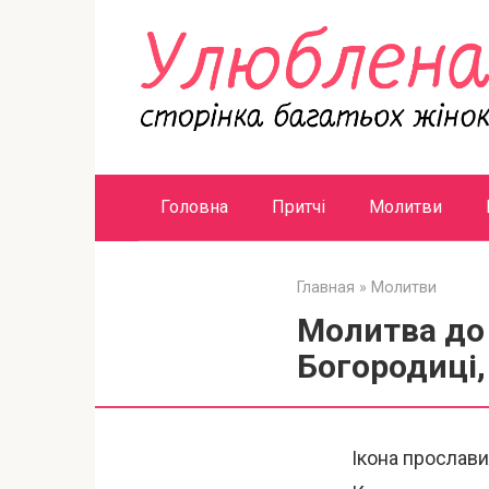
Перейти
к
контенту
Головна
Притчі
Молитви
Главная
»
Молитви
Молитва до 
Богородиці,
Ікона прослав