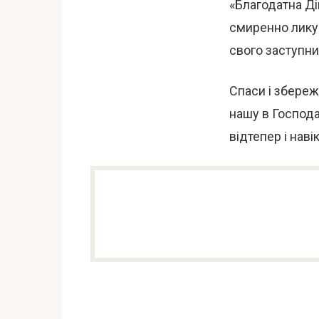
«Благодатна Ді
смиренно лику 
свого заступни
Спаси і збережи
нашу в Господа
відтепер і навік