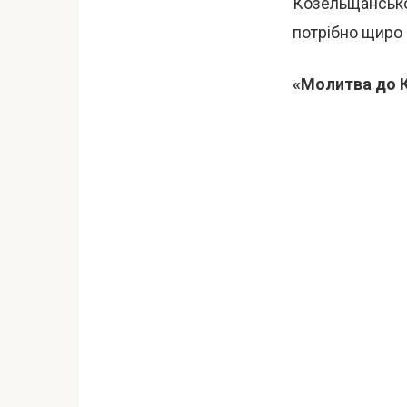
Козельщансько
потрібно щиро м
«Молитва до К