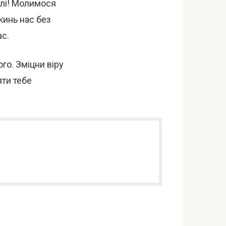
млі! Молимося
кинь нас без
ас.
ого. Зміцни віру
яти тебе