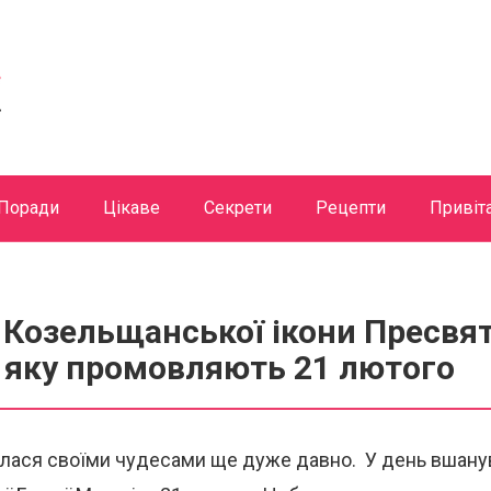
Поради
Цікаве
Секрети
Рецепти
Привіт
Козельщанської ікони Пресвят
 яку промовляють 21 лютого
илася своїми чудесами ще дуже давно. У день вшану