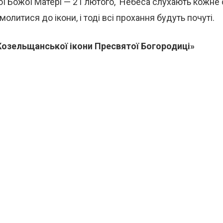
ї Божої Матері — 21 лютого, Небеса слухають кожне 
олитися до ікони, і тоді всі прохання будуть почуті.
озельщанської ікони Пресвятої Богородиці»