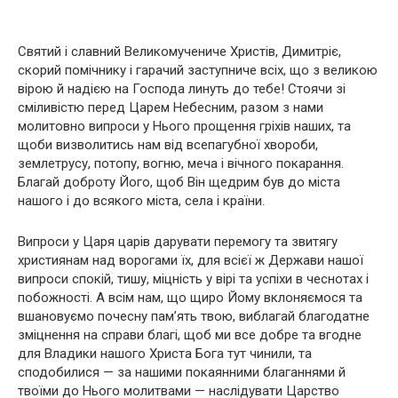
Святий і славний Великомучениче Христів, Димитріє,
скорий помічнику і гарачий заступниче всіх, що з великою
вірою й надією на Господа линуть до тебе! Стоячи зі
сміливістю перед Царем Небесним, разом з нами
молитовно випроси у Нього прощення гріхів наших, та
щоби визволитись нам від всепагубної хвороби,
землетрусу, потопу, вогню, меча і вічного покарання.
Благай доброту Його, щоб Він щедрим був до міста
нашого і до всякого міста, села і країни.
Випроси у Царя царів дарувати перемогу та звитягу
християнам над ворогами їх, для всієї ж Держави нашої
випроси спокій, тишу, міцність у вірі та успіхи в чеснотах і
побожності. А всім нам, що щиро Йому вклоняємося та
вшановуємо почесну пам’ять твою, виблагай благодатне
зміцнення на справи благі, щоб ми все добре та вгодне
для Владики нашого Христа Бога тут чинили, та
сподобилися — за нашими покаянними благаннями й
твоїми до Нього молитвами — наслідувати Царство