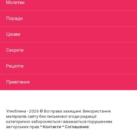
Молитви
Поради
Цікаве
Секрети
Рецепти
Привітання
Улюблена - 2026 © Всі права захищені. Використання
матеріалів сайту без письмової згоди редакції
категорично забороняється і вважається порушенням
авторських прав.*
Контакти
*
Соглашение