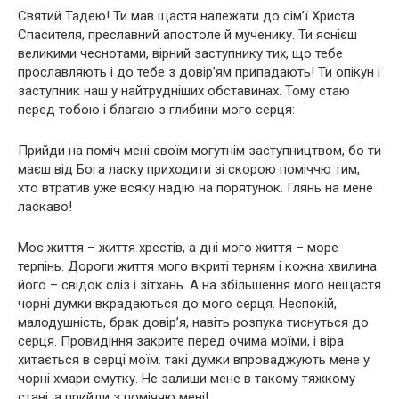
Святий Тадею! Ти мав щастя належати до сім’ї Христа
Спасителя, преславний апостоле й мученику. Ти яснієш
великими чеснотами, вірний заступнику тих, що тебе
прославляють і до тебе з довір’ям припадають! Ти опікун і
заступник наш у найтрудніших обставинах. Тому стаю
перед тобою і благаю з глибини мого серця:
Прийди на поміч мені своїм могутнім заступництвом, бо ти
маєш від Бога ласку приходити зі скорою поміччю тим,
хто втратив уже всяку надію на порятунок. Глянь на мене
ласкаво!
Моє життя – життя хрестів, а дні мого життя – море
терпінь. Дороги життя мого вкриті терням і кожна хвилина
його – свідок сліз і зітхань. А на збільшення мого нещастя
чорні думки вкрадаються до мого серця. Неспокій,
малодушність, брак довір’я, навіть розпука тиснуться до
серця. Провидіння закрите перед очима моїми, і віра
хитається в серці моїм. такі думки впроваджують мене у
чорні хмари смутку. Не залиши мене в такому тяжкому
стані, а прийди з поміччю мені!