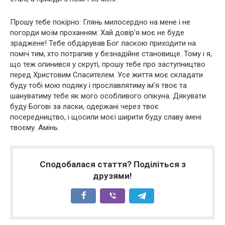
Прошу тебе покірно: Глянь милосердно на мене і не
погорди моїм проханням. Хай довір’я моє не буде
зраджене! Тебе обдарував Бог ласкою приходити на
поміч тим, хто потрапив у безнадійне становище. Тому і я,
що теж опинився у скруті, прошу тебе про заступництво
перед Христовим Спасителем. Усе життя моє складати
буду тобі мою подяку і прославлятиму ім’я твоє та
шануватиму тебе як мого особливого опікуна. Дякувати
буду Богові за ласки, одержані через твоє
посередництво, і щосили моєї ширити буду славу імені
твоєму. Амінь.
Сподобалася стаття? Поділіться з
друзями!