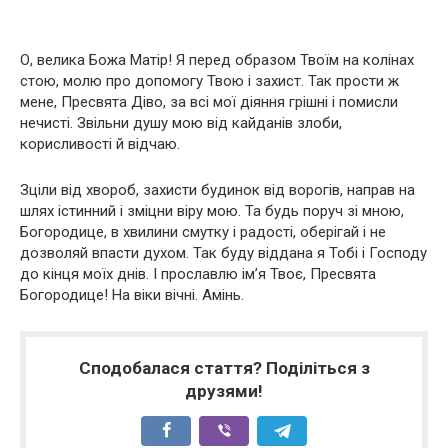
О, велика Божа Матір! Я перед образом Твоїм на колінах
стою, молю про допомогу Твою і захист. Так прости ж
мене, Пресвята Діво, за всі мої діяння грішні і помисли
нечисті. Звільни душу мою від кайданів злоби,
корисливості й відчаю.
Зціли від хвороб, захисти будинок від ворогів, направ на
шлях істинний і зміцни віру мою. Та будь поруч зі мною,
Богородице, в хвилини смутку і радості, оберігай і не
дозволяй впасти духом. Так буду віддана я Тобі і Господу
до кінця моїх днів. І прославлю ім’я Твоє, Пресвята
Богородице! На віки вічні. Амінь.
Сподобалася стаття? Поділіться з
друзями!