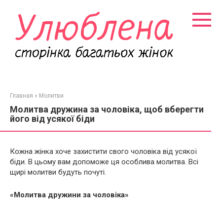
Перейти
к
контенту
Главная
»
Молитви
Молитва дружина за чоловіка, щоб вберегти
його від усякої біди
Кожна жінка хоче захистити свого чоловіка від усякої
біди. В цьому вам допоможе ця особлива молитва. Всі
щирі молитви будуть почуті.
«Молитва дружини за чоловіка»