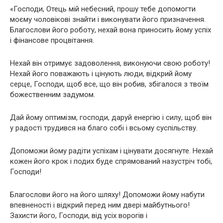
«Господи, Отець мій небесний, прошу тебе допомогти
моєму чоловікові знайти і виконувати його призначення.
Благослови його роботу, нехай вона приносить йому успіх
і фінансове процвітання.
Нехай він отримує задоволення, виконуючи свою роботу!
Нехай його поважають і цінують люди, відкрий йому
серце, Господи, щоб все, що він робив, збігалося з твоїм
божественним задумом.
Дай йому оптимізм, господи, даруй енергію і силу, щоб він
у радості трудився на благо собі і всьому суспільству.
Допоможи йому радіти успіхам і цінувати досягнуте. Нехай
кожен його крок і подих буде спрямований назустріч тобі,
Господи!
Благослови його на його шляху! Допоможи йому набути
впевненості і відкрий перед ним двері майбутнього!
Захисти його, Господи, від усіх ворогів і