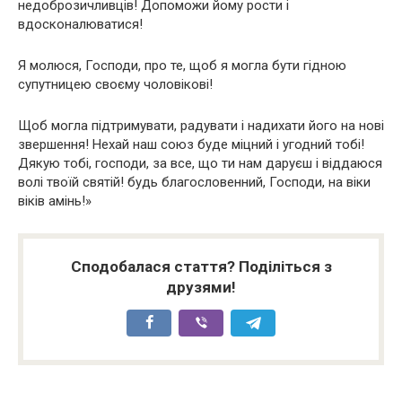
недоброзичливців! Допоможи йому рости і
вдосконалюватися!
Я молюся, Господи, про те, щоб я могла бути гідною
супутницею своєму чоловікові!
Щоб могла підтримувати, радувати і надихати його на нові
звершення! Нехай наш союз буде міцний і угодний тобі!
Дякую тобі, господи, за все, що ти нам даруєш і віддаюся
волі твоїй святій! будь благословенний, Господи, на віки
віків амінь!»
Сподобалася стаття? Поділіться з
друзями!