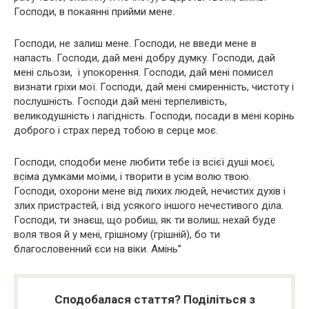
Господи, в покаянні прийми мене.
Господи, не залиш мене. Господи, не введи мене в
напасть. Господи, дай мені добру думку. Господи, дай
мені сльози, і упокорення. Господи, дай мені помисел
визнати гріхи мої. Господи, дай мені смиренність, чистоту і
послушність. Господи дай мені терпеливість,
великодушність і лагідність. Господи, посади в мені корінь
доброго і страх перед тобою в серце моє.
Господи, сподоби мене любити тебе із всієї душі моєї,
всіма думками моїми, і творити в усім волю твою.
Господи, охорони мене від лихих людей, нечистих духів і
злих пристрастей, і від усякого іншого нечестивого діла.
Господи, ти знаєш, що робиш, як ти волиш; нехай буде
воля твоя й у мені, грішному (грішній), бо ти
благословенний єси на віки. Амінь”
Сподобалася стаття? Поділіться з