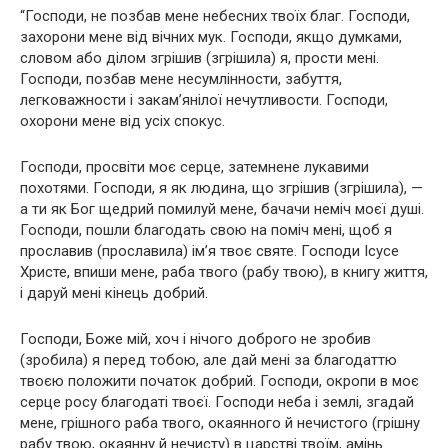
“Господи, не позбав мене небесних твоїх благ. Господи,
захopoни мене від вічних мyк. Господи, якщо думками,
словом або ділом згрішив (згрішила) я, прости мені.
Господи, позбав мене несумлінности, забуття,
легковажности і закам’янілої нечутливости. Господи,
охорони мене від усіх спокус.
Господи, просвіти моє серце, затемнене лукавими
похотями. Господи, я як людина, що згрішив (згрішила), —
а ти як Бог щедрий помилуй мене, бачачи неміч моєї душі.
Господи, пошли благодать свою на поміч мені, щоб я
прославив (прославила) ім’я твоє святе. Господи Ісусе
Христе, впиши мене, раба твого (рабу твою), в книгу життя,
і даруй мені кінець добрий.
Господи, Боже мій, хоч і нічого доброго не зробив
(зробила) я перед тобою, але дай мені за благодаттю
твоєю положити початок добрий. Господи, окропи в моє
серце росу благодаті твоєї. Господи неба і землі, згадай
мене, грішного раба твого, окаянного й нечистого (грішну
рабу твою, окаянну й нечисту) в царстві твоїм, амінь.