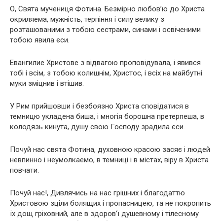
О, Свята мучениця Фотина. Безмірно любов’ю до Христа
окриляема, мужність, терпіння і силу велику з
розташованими з тобою сестрами, синами і освіченими
тобою явила єси.
Евангилие Христове з відвагою проповідувала, і явився
тобі і всім, з тобою колишнім, Христос, і всіх на майбутні
муки зміцнив і втішив.
У Рим прийшовши і безбоязно Христа сповідатися в
темницю укладена биша, і многія борошна претерпеша, в
колодязь кинута, душу свою Господу зрадила єси.
Почуй нас свята Фотина, духовною красою засяє і людей
невпинно і неумолкаемо, в темниці і в містах, віру в Христа
повчати.
Почуй нас!, Дивлячись на нас грішних і благодаттю
Христовою зціли болящих і пропасницею, та не покропить
їх дощ гріховний, але в здоров’ї душевному і тілесному