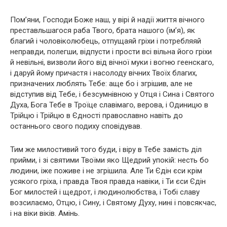
Пом’яни, Господи Боже наш, у вірі й надії життя вічного
преставльшагося раба Твого, брата нашого (ім’я), як
благий і чоловіколюбець, отпущаяй гріхи і потребляяй
неправди, полегши, відпусти і прости всі вільна його гріхи
й невільні, визволи його від вічної муки і вогню геенскаго,
і даруй йому причастя і насолоду вічних Твоїх благих,
призначених люблять Тебе: аще бо і згрішив, але не
відступив від Тебе, і безсумнівною у Отця і Сина і Святого
Духа, Бога Тебе в Троїце славімаго, верова, і Одиницю в
Трійцю і Трійцю в Єдності православно навіть до
останнього свого подиху сповідував.
Тим же милостивий того буди, і віру в Тебе замість діл
прийми, і зі святими Твоїми яко Щедрий упокій: несть бо
людини, іже поживе і не згрішила. Але Ти Єдін єси крім
усякого гріха, і правда Твоя правда навіки, і Ти єси Єдін
Бог милостей і щедрот, і людинолюбства, і Тобі славу
возсилаємо, Отцю, і Сину, і Святому Духу, нині і повсякчас,
і на віки віків. Амінь.