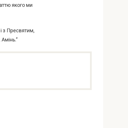
даттю якого ми
 і з Пресвятим,
 Амінь.”