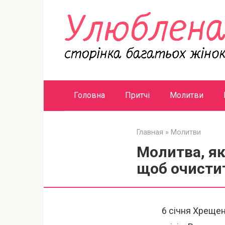
Перейти
к
контенту
Головна
Притчі
Молитви
Главная
»
Молитви
Молитва, я
щоб очистит
6 січня Хрещен