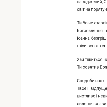
нарoджений, Сві
світ на поряту
Ти бо не стерп
Богоявлення Тв
Іоанна, безгрі
гріхи всього сві
Хай тішиться ни
Ти освятив Бо
Сподоби нас сп
Твоєї і відпуще
цнoтливo і нев
явлення слави 