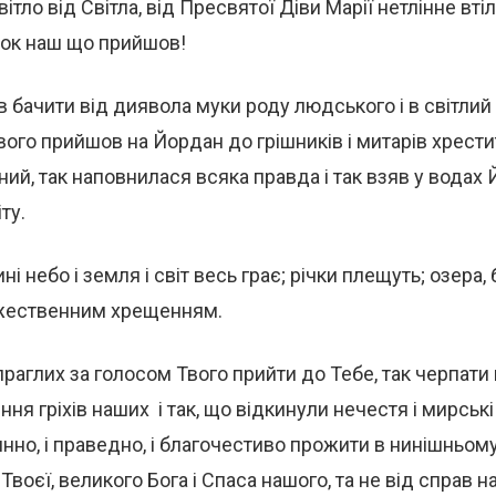
тло від Світла, від Пресвятої Діви Марії нетлінне втіл
нок наш що прийшов!
ів бачити від диявола мyки роду людського і в світлий
ого прийшов на Йордан до грішників і митарів хрести
шний, так наповнилася всяка правда і так взяв у вода
ту.
ні небо і земля і світ весь грає; річки плещуть; озера,
жественним хрещенням.
раглих за голосом Твого прийти до Тебе, так черпати 
ння гріхів наших і так, що відкинули нечестя і мирські
инно, і праведно, і благочестиво прожити в нинішньому 
Твоєї, великого Бога і Спаса нашого, та не від справ 