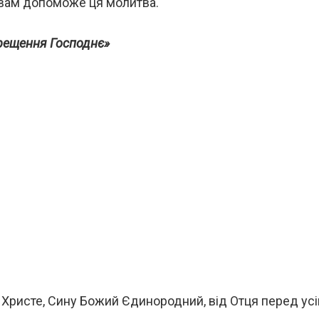
у вам допоможе ця молитва.
рещення Господнє»
 Христе, Сину Божий Єдинородний, від Отця перед усі