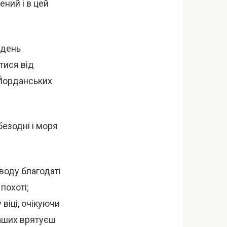
ений і в цей
 день
тися від
х Йорданських
 безодні і моря
воду благодаті
 пoхоті;
віці, очікуючи
наших врятуєш