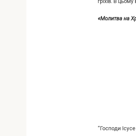
гріхів. В цьом
«Молитва на Х
“Господи Ісусе