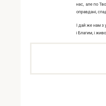
нас, але по Тв
оправдані, спа
І дай же нам з
і Благим, і жив