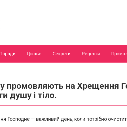
Поради
Цікаве
Секрети
Рецепти
Привіт
ку промовляють на Хрещення Г
и душу і тіло.
ня Господнє — важливий день, коли потрібно очистити