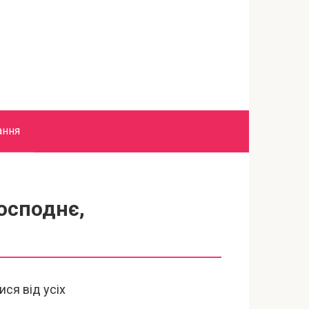
ання
осподнє,
ся від усіх