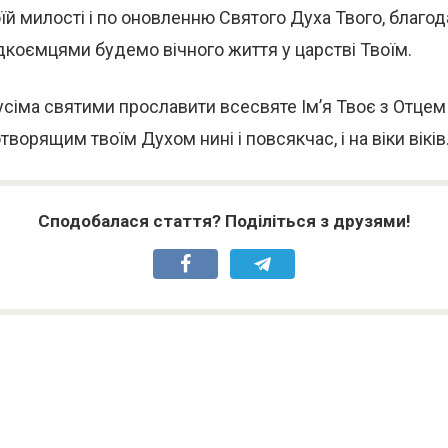
оїй милості і по оновленню Святого Духа Твого, благо
дкоємцями будемо вічного життя у царстві Твоїм.
 усіма святими прославити всесвяте Ім’я Твоє з Отцем
отворящим твоїм Духом нині і повсякчас, і на віки віків.
Сподобалася стаття? Поділіться з друзями!