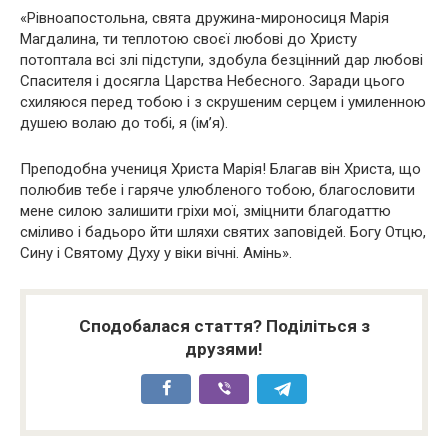
«Рівноапостольна, свята дружина-мироносиця Марія
Магдалина, ти теплотою своєї любові до Христу
потоптала всі злі підступи, здобула безцінний дар любові
Спасителя і досягла Царства Небесного. Заради цього
схиляюся перед тобою і з скрушеним серцем і умиленною
душею волаю до тобі, я (ім’я).
Преподобна учениця Христа Марія! Благав він Христа, що
полюбив тебе і гаряче улюбленого тобою, благословити
мене силою залишити гріхи мої, зміцнити благодаттю
сміливо і бадьоро йти шляхи святих заповідей. Богу Отцю,
Сину і Святому Духу у віки вічні. Амінь».
Сподобалася стаття? Поділіться з
друзями!