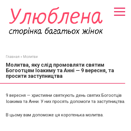
Перейти
к
контенту
Главная
»
Молитви
Молитва, яку слід промовляти святим
Богоотцям Іоакиму та Анні — 9 вересня, та
просити заступництва
9 вересня — християни святкують день святих Богоотців
Іоакима та Анни. У них просять допомоги та заступництва.
В цьому вам допоможе ця коротенька молитва.