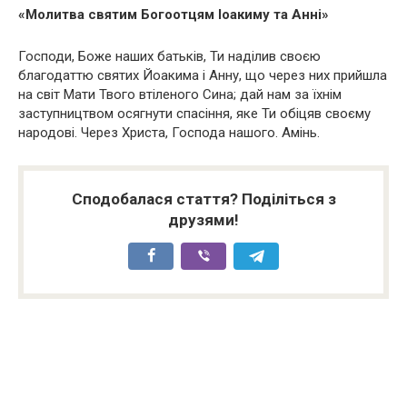
«Молитва святим Богоотцям Іоакиму та Анні»
Господи, Боже наших батьків, Ти наділив своєю
благодаттю святих Йоакима і Анну, що через них прийшла
на світ Мати Твого втіленого Сина; дай нам за їхнім
заступництвом осягнути спасіння, яке Ти обіцяв своєму
народові. Через Христа, Господа нашого. Амінь.
Сподобалася стаття? Поділіться з
друзями!