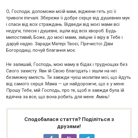
О, Господи, допоможи моїй мамі, віджени геть усі її
тривоги іпечалі. Збережи її добре серце від душевних мук
і спаси від всіх страждань. Відведи від моєї мами всі
недуги, тілесні і душевні, зціли від всіх хвороб. Будь
милостивий, Боже, до моєї мами, зміцни її віру в Тебе і
даруй надію. Заради Матері Твоєї, Пречистої Діви
Богородиці, почуй благання моє.
Не залишай, Господь, мою маму в бідах і труднощах без
Свого захисту. Яви їй Свою благодать і зішли на неї
безмежну милість. Ти завжди чуєш молитви мої, що йдуть
від самого серця. Мама — це найдорожче, що є у мене.
Прошу Тебе, мій Господь, про те, щоб я завжди була їй
вдячна за все, що вона робить для мене. Амінь!
Сподобалася стаття? Поділіться з
друзями!