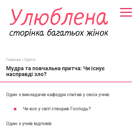
Перейти
к
контенту
Главная
»
Притчі
Мудра та повчальна притча: Чи існує
насправді зло?
Один з викладачів кафедри спитав у своїх учнів:
Чи все у світі створив Господь?
Один з учнів відповів: