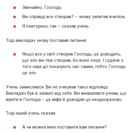
Звичайно, Господь.
Він справді все створив? – знову запитав вчитель.
Я повторюю, так – сказав учень.
Тоді викладач знову поставив питання:
Якщо все у світі створив Господь, це доводить,
що зло він теж створив, бо воно існує. І судячи з
того наші дії показують нас самих, тобто Господь
це зло.
Учень замислився. Він не очікував такої відповіді.
Викладач був в захваті від себе. Він вихвалявся учням, що
вірити в Господа – це міфи й доводив це неодноразово.
Тоді інший учень сказав:
А чи можна мені поставити вам питання?