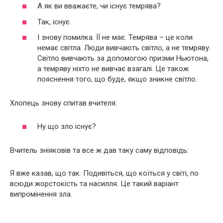
А як ви вважаєте, чи існує темрява?
Так, існує.
І знову помилка. ЇЇ не має. Темрява – це коли
немає світла. Люди вивчають світло, а не темряву.
Світло вивчають за допомогою призми Ньютона,
а темряву ніхто не вивчає взагалі. Це також
пояснення того, що буде, якщо зникне світло.
Хлопець знову спитав вчителя:
Ну що зло існує?
Вчитель зніяковів та все ж дав таку саму відповідь:
Я вже казав, що так. Подивіться, що коїться у світі, по
всюди жорстокість та насилля. Це такий варіант
випромінення зла.