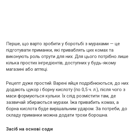
Перше, що варто зробити у боротьбі з мурахами — це
підготувати приманки, які приваблять цих комах та
виконують роль отрути для них. Для цього потрібно лише
кілька простих інгредієнтів, доступних у будь-якому
магазині або аптеці.
Рецепт дуже простий. Варені яйця подрібнюються, до них
додають цукор і борну кислоту (по 0,5 ч. л.), після чого з
маси формуються кульки. Їх слід розмістити там, де
зазвичай збираються мурахи. Їжа привабить комах, а
борна кислота буде вирішальним ударом. За потреби, до
складу приманки можна додати трохи борошна.
Засіб на основі соди