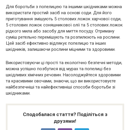
Для боротьби з попелицею та іншими шкідниками можна
використати простий засіб на основі соди. Для його
приготування змішують 5 столових ложок харчової соди,
5 столових ложок соняшникової олії та 5 столових ложок
рідкого мила або засобу для миття посуду. Отриману
суміш ретельно перемішують та розпилюють на рослини.
Цей засіб ефективно відлякує попелицю та інших
шкідників, залишаючи рослини міцними та здоровими.
Використовуючи ці прості та екологічно безпечні методи,
можна успішно позбутися від мурах та попелиці без
шкідливих хімічних речовин. Насолоджуйтеся здоровими
та красивими овочами, знаючи, що ви використовуєте
найбезпечніші та найефективніші способи боротьби зі
шкідниками.
Сподобалася стаття? Поділіться з
друзями!