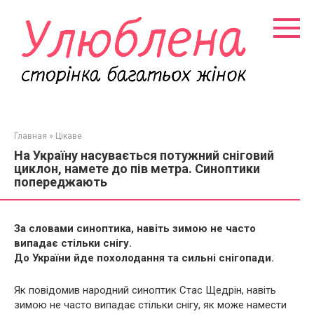
Перейти
к
контенту
Главная
»
Цікаве
На Україну насувається потужний сніговий
циклон, намете до пів метра. Синоптики
попереджають
За словами синоптика, навіть зимою не часто
випадає стільки снігу.
До України йде похолодання та сильні снігопади.
Як повідомив народний синоптик Стас Щедрін, навіть
зимою не часто випадає стільки снігу, як може намести