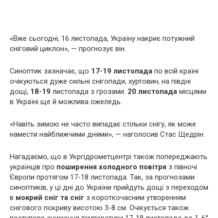
«Вже сьогодні, 16 листопада, Україну накриє потужний
сніговий циклон», — прогнозує він.
Синоптик зазначає, що
17-19 листопада
по всій країні
очікуються дуже сильні снігопади, хуртовин, на півдні
дощі,
18-19
листопада з грозами.
20 листопада
місцями
в Україні ще й можлива ожеледь.
«Навіть зимою не часто випадає стільки снігу, як може
намести найближчими днями», — наголосив Стас Щедрін.
Нагадаємо, що в Укргідрометцентрі також попереджають
українців про
поширення холодного повітря
з півночі
Європи протягом 17-18 листопада. Так, за прогнозами
синоптиків, у ці дні до України прийдуть дощі з переходом
в
мокрий сніг та сніг
з короткочасним утворенням
снігового покриву висотою 3-8 см. Очікується також
поступове зниження температури 17-18 листопада до 1-6°