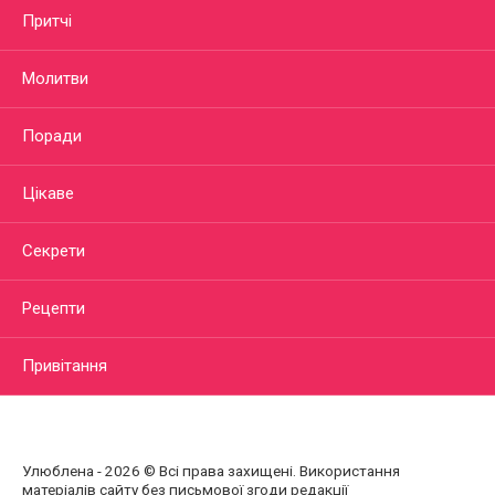
Притчі
Молитви
Поради
Цікаве
Секрети
Рецепти
Привітання
Улюблена - 2026 © Всі права захищені. Використання
матеріалів сайту без письмової згоди редакції