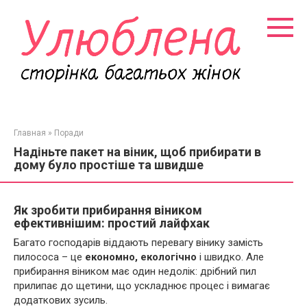
Перейти
к
контенту
Главная
»
Поради
Надіньте пакет на віник, щоб прибирати в
дому було простіше та швидше
Як зробити прибирання віником
ефективнішим: простий лайфхак
Багато господарів віддають перевагу вінику замість
пилососа – це
економно, екологічно
і швидко. Але
прибирання віником має один недолік: дрібний пил
прилипає до щетини, що ускладнює процес і вимагає
додаткових зусиль.