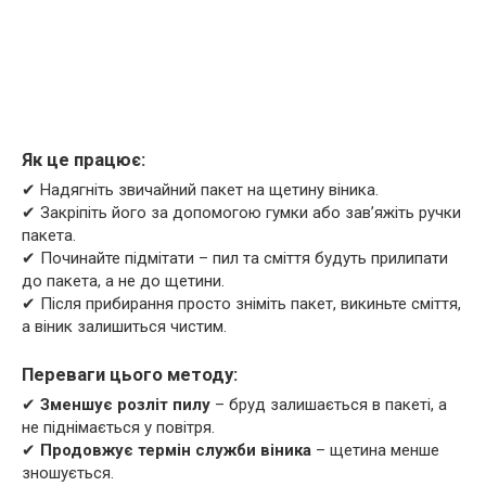
Як це працює:
✔ Надягніть звичайний пакет на щетину віника.
✔ Закріпіть його за допомогою гумки або зав’яжіть ручки
пакета.
✔ Починайте підмітати – пил та сміття будуть прилипати
до пакета, а не до щетини.
✔ Після прибирання просто зніміть пакет, викиньте сміття,
а віник залишиться чистим.
Переваги цього методу:
✔
Зменшує розліт пилу
– бруд залишається в пакеті, а
не піднімається у повітря.
✔
Продовжує термін служби віника
– щетина менше
зношується.