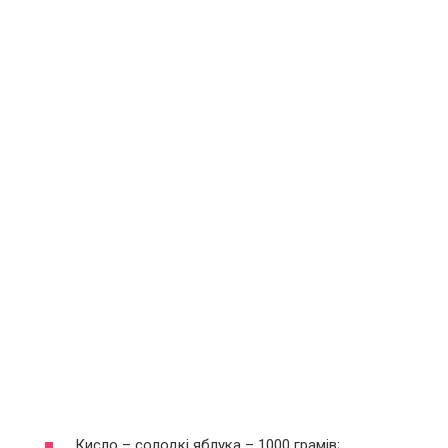
Кисло – солодкі яблука – 1000 грамів;