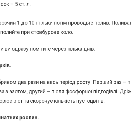
сок – 5 ст. л.
розчин 1 до 10 і тільки потім проводьте полив. Поливат
 полийте при стовбурове коло.
и ви одразу помітите через кілька днів.
рків.
ивом два рази на весь період росту. Перший раз – пі
а з азотом, другий – після фосфорної підгодівлі. Др
рює ріст та скорочує кількість пустоцвітів.
мнатних рослин.