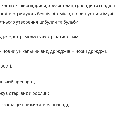
квіти як, півонії, іриси, хризантеми, троянди та гладі
квіти отримують безліч вітамінів, підвищується імуні
тнього утворення цибулин та бульби.
жджів, котрі можуть зустрічатися нам.
 новий унікальний вид дріжджів – чорні дріжджі.
вості:
льний препарат;
ує старі види рослин;
ає краще приживитися розсаді;