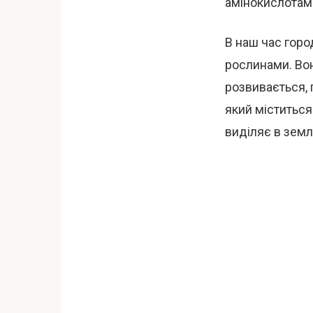
амінокислотами
В наш час горо
рослинами. Во
розвивається, 
який міститься
виділяє в земл