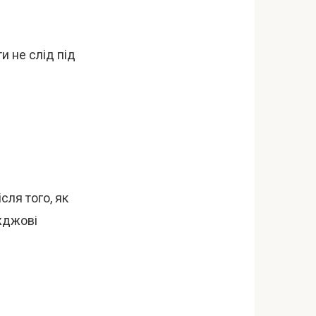
и не слід під
сля того, як
іжджові