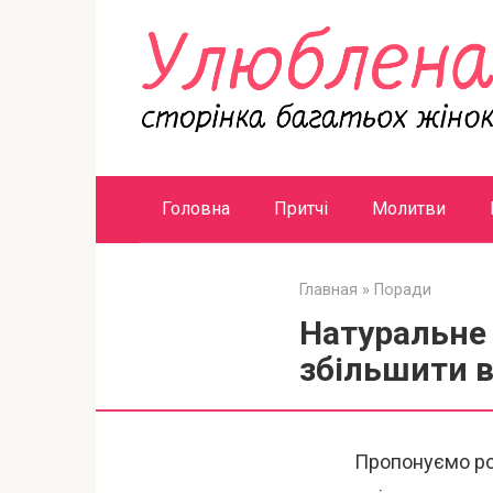
Перейти
к
контенту
Головна
Притчі
Молитви
Главная
»
Поради
Натуральне 
збільшити 
Пропонуємо роз