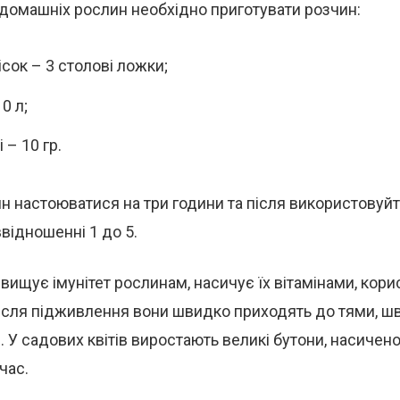
 домашніх рослин необхідно приготувати розчин:
ісок – 3 столові ложки;
0 л;
 – 10 гр.
н настоюватися на три години та після використовуйт
ввідношенні 1 до 5.
вищує імунітет рослинам, насичує їх вітамінами, кор
ісля підживлення вони швидко приходять до тями, ш
 У садових квітів виростають великі бутони, насичено
час.