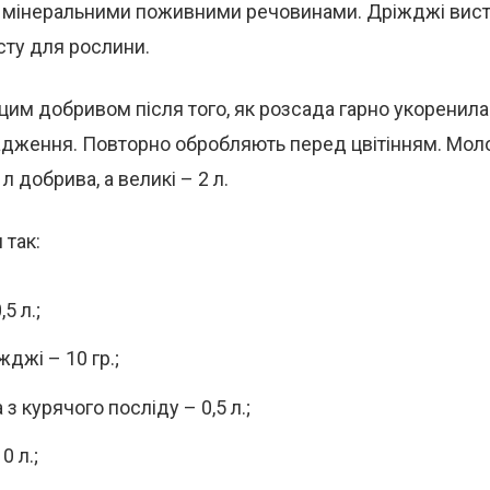
а мінеральними поживними речовинами. Дріжджі вист
сту для рослини.
им добривом після того, як розсада гарно укоренила
адження. Повторно обробляють перед цвітінням. Моло
л добрива, а великі – 2 л.
 так:
5 л.;
жджі – 10 гр.;
з курячого посліду – 0,5 л.;
0 л.;