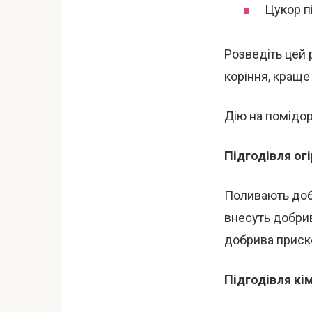
Цукор пі
Розведіть цей 
коріння, краще
Дію на помідор
Підгодівля огі
Поливають добр
внесуть добрив
добрива приско
Підгодівля кі