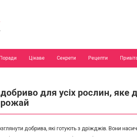
Поради
Цікаве
Секрети
Рецепти
Привіт
добриво для усіх рослин, яке
врожай
глянути добрива, які готують з дріжджів. Вони насич