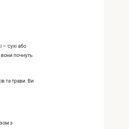
 – сухі або
 вони почнуть
в та трави. Ви
зом з