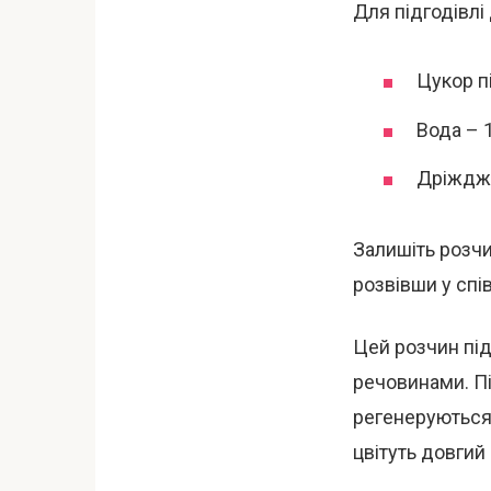
Для підгодівлі
Цукор п
Вода – 1
Дріжджі
Залишіть розчи
розвівши у спі
Цей розчин під
речовинами. П
регенеруються.
цвітуть довгий 