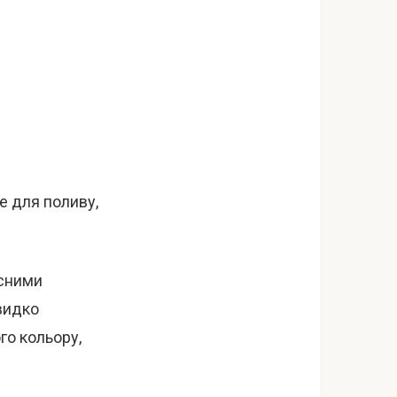
е для поливу,
исними
видко
го кольору,