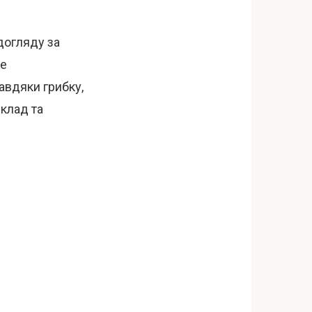
догляду за
ше
завдяки грибку,
склад та