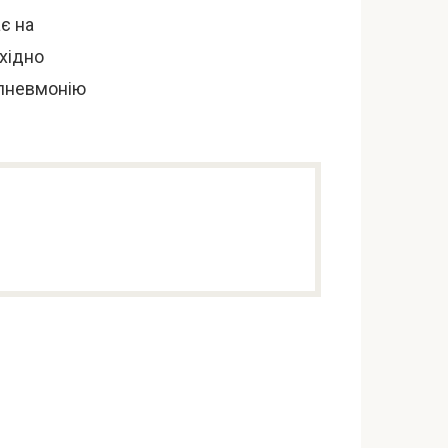
є на
хідно
 пневмонію