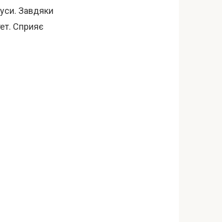
олуси. Завдяки
тет. Сприяє