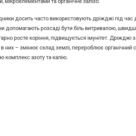
, мікроелементами та органічне залізо.
дники досить часто використовують дріжджі під час 
ни допомагають розсаді бути біль витривалою, швид
гарно росте коріння, підвищується імунітет. Дріжджі 
 в них – змінює склад землі, перероблює органічний 
ю комплекс азоту та калію.