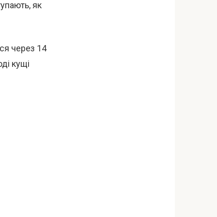
упають, як
ся через 14
ді кущі