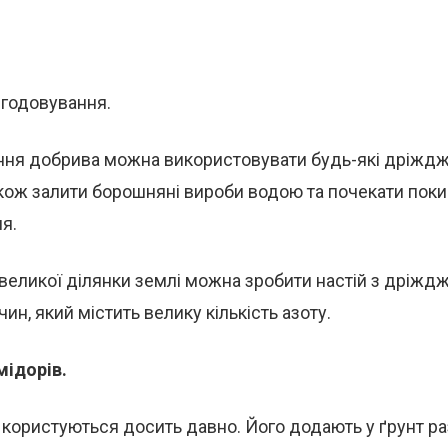
годовування.
ня добрива можна використовувати будь-які дріжджі
кож залити борошняні вироби водою та почекати поки
я.
 великої ділянки землі можна зробити настій з дріжджі
ин, який містить велику кількість азоту.
мідорів.
користуються досить давно. Його додають у ґрунт ра