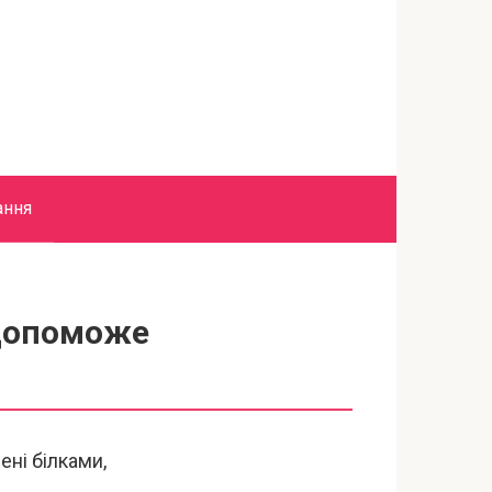
ання
 допоможе
ені білками,