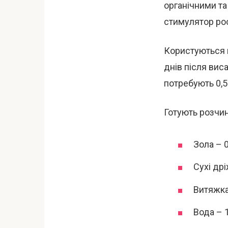
органічними т
стимулятор ро
Користуються ц
днів після вис
потребують 0,5 
Готують розчин
Зола – 0,
Сухі дрі
Витяжка 
Вода – 1