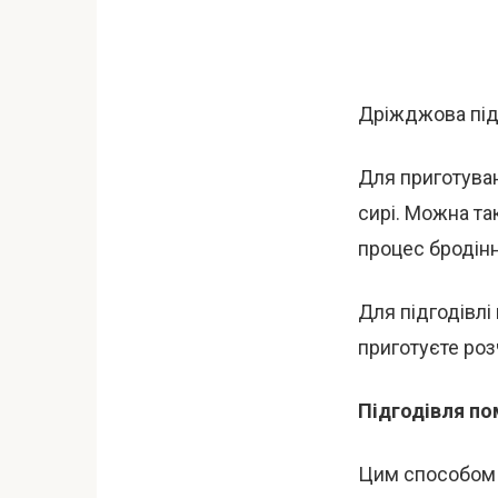
Дріжджова під
Для приготуван
сирі. Можна та
процес бродінн
Для підгодівлі
приготуєте розч
Підгодівля по
Цим способом 