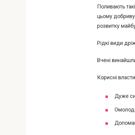
Поливають такі 
цьому добриву 
розвитку майбу
Рідкі види дрі
Вчені винайшли
Корисні власти
Дуже си
Омолодж
Допомаг