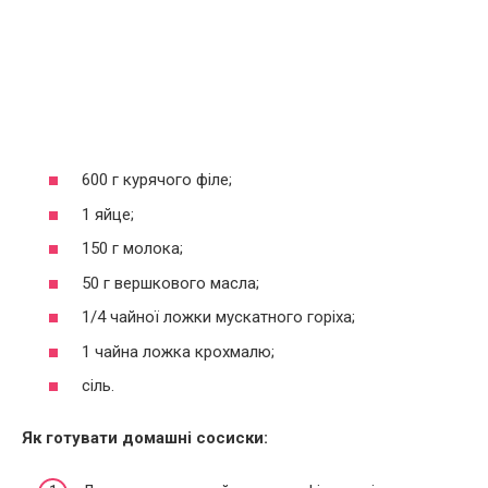
600 г курячого філе;
1 яйце;
150 г молока;
50 г вершкового масла;
1/4 чайної ложки мускатного горіха;
1 чайна ложка крохмалю;
сіль.
Як готувати домашні сосиски: