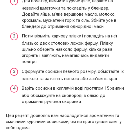
Для початку, вимийте куряче філе, наріжте на
невеликі шматочки та покладіть у блендер.
Додайте яйце, м’яке вершкове масло, молоко,
крохмаль, мускатний горіх та сіль. Збийте усе в
блендері до отримання однорідної маси.
Потім візьміть харчову плівку і покладіть на неї
близько двох столових ложок фаршу. Плівку
щільно оберніть навколо фаршу, кілька разів
згорніть і зав’яжіть, намагаючись видалити
повітря.
Сформуйте сосиски певного розміру, обмотайте їх
плівкою та затягніть ниткою або зав’яжіть краї.
Варіть сосиски в киплячій воді протягом 15 хвилин
або обсмажуйте на сковороді з олією до
отримання рум’яної скоринки.
Цей рецепт дозволяє вам насолодитися ароматними та
смачними курячими сосисками, які ви приготували самі у
себе вдома.