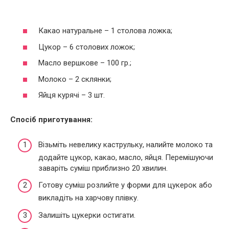
Какао натуральне – 1 столова ложка;
Цукор – 6 столових ложок;
Масло вершкове – 100 гр.;
Молоко – 2 склянки;
Яйця курячі – 3 шт.
Спосіб приготування:
Візьміть невелику каструльку, налийте молоко та
додайте цукор, какао, масло, яйця. Перемішуючи
заваріть суміш приблизно 20 хвилин.
Готову суміш розлийте у форми для цукерок або
викладіть на харчову плівку.
Залишіть цукерки остигати.