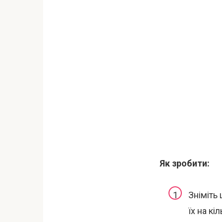
Як зробити:
Зніміть 
їх на к