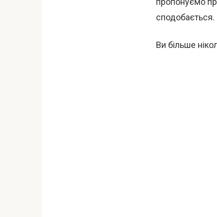
пропонуємо пр
сподобається.
Ви більше ніко