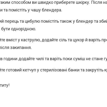
таким способом ви швидко приберете шкірку. Після н
и та помістіть у чашу блендера.
ий перець та цибулю помістіть також у блендер та зби
 бути однорідною.
е вміст у каструлю, додайте сіль та цукор й варіть п
після закипання.
в години додайте чилі та варіть поки суміш не стане г
те готовий кетчуп у стерилізовані банки та закрутіть 
титу!