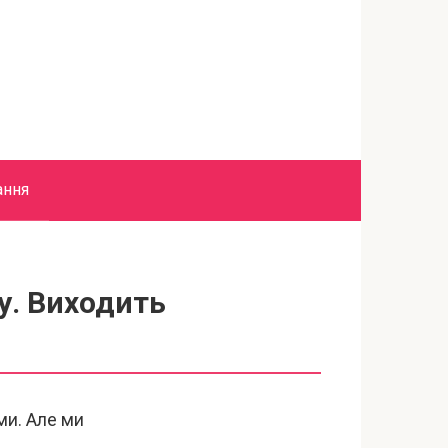
ання
у. Виходить
ми. Але ми