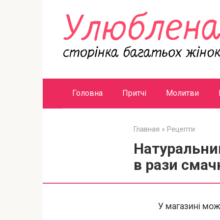
Перейти
к
контенту
Головна
Притчі
Молитви
Главная
»
Рецепти
Натуральни
в рази сма
У магазині мож