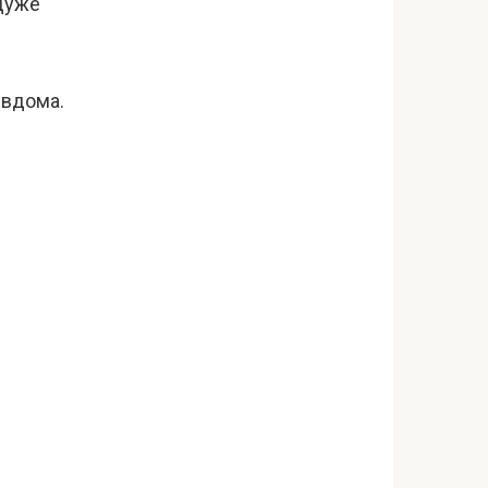
 дуже
 вдома.