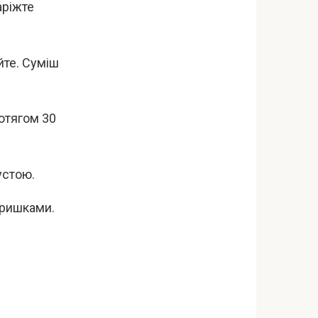
аріжте
йте. Суміш
ротягом 30
устою.
кришками.