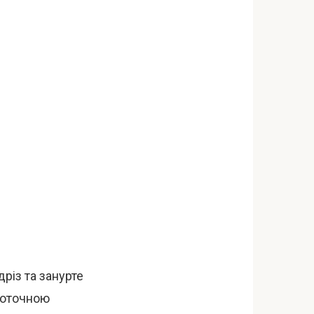
дріз та занурте
проточною