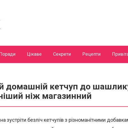
Поради
Цікаве
Секрети
Рецепти
Привіт
й домашній кетчуп до шашлик
чніший ніж магазинний
на зустріти безліч кетчупів з різноманітними добавка