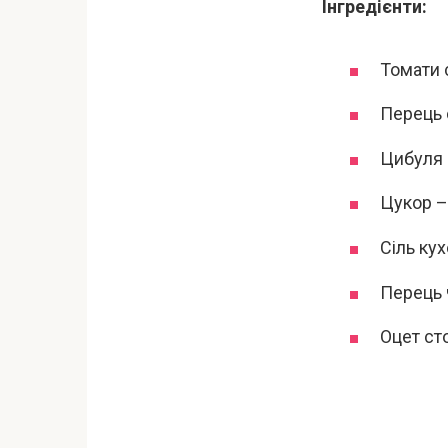
Інгредієнти:
Томати с
Перець 
Цибуля р
Цукор –
Сіль кух
Перець ч
Оцет ст