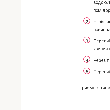
водою, 
помідор
Нарізан
повинна
Перелийт
хвилин 
Через пі
Перелий
Приємного апе